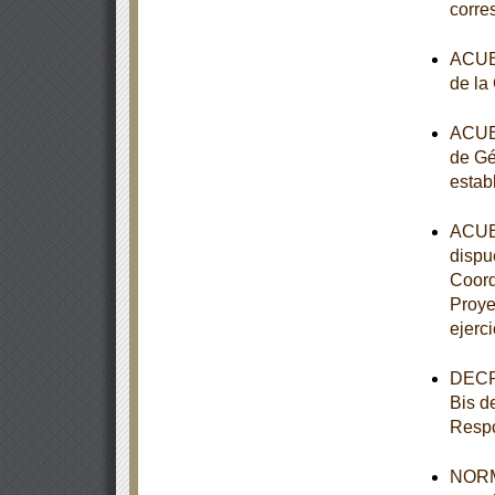
corre
ACUER
de la
ACUER
de Gé
estab
ACUER
dispue
Coord
Proye
ejerci
DECRE
Bis d
Respo
NORMA