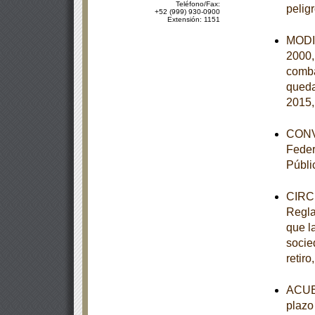
Teléfono/Fax:
pelig
+52 (999) 930-0900
Extensión: 1151
MODIF
2000,
comba
queda
2015,
CONVE
Feder
Públi
CIRCU
Regla
que la
socie
retiro
ACUER
plazo