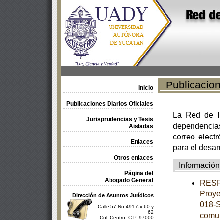
Publicacione
Inicio
Publicaciones Diarios Oficiales
La Red de In
Jurisprudencias y Tesis
dependencia
Aisladas
correo electr
Enlaces
para el desar
Otros enlaces
Información
Página del
Abogado General
RESPU
Proye
Dirección de Asuntos Jurídicos
018-S
Calle 57 No 491 A x 60 y
62
comun
Col. Centro, C.P. 97000