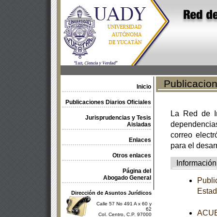
Publicacione
Inicio
Publicaciones Diarios Oficiales
La Red de In
Jurisprudencias y Tesis
dependencia
Aisladas
correo electr
Enlaces
para el desar
Otros enlaces
Información
Página del
Abogado General
Publi
Estad
Dirección de Asuntos Jurídicos
Calle 57 No 491 A x 60 y
62
ACUER
Col. Centro, C.P. 97000