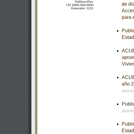
Teléfono/Fax:
de dí
+52 (999) 930-0900
Extensión: 1151
Acces
para 
Publi
Estad
ACUER
aprue
Vivie
ACUER
año 2
2019-01
Publi
2019-01
Publi
Estad