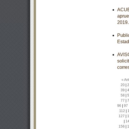
ACUER
aprue
2019
Publi
Estad
AVISO
solic
corre
« Ant
20
|
39
|
58
|
77
|
96
|
97
112
|
127
|
|
1
156
|