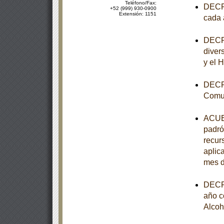
Teléfono/Fax:
DECRE
+52 (999) 930-0900
Extensión: 1151
cada 
DECRE
diver
y el 
DECRE
Comun
ACUER
padró
recur
aplica
mes d
DECRE
año c
Alcoh