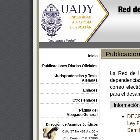
Publicacione
Inicio
Publicaciones Diarios Oficiales
La Red de In
Jurisprudencias y Tesis
dependencia
Aisladas
correo electr
Enlaces
para el desar
Otros enlaces
Información
Página del
Abogado General
DECRE
Ley F
Dirección de Asuntos Jurídicos
Semil
Calle 57 No 491 A x 60 y
62
Col. Centro, C.P. 97000