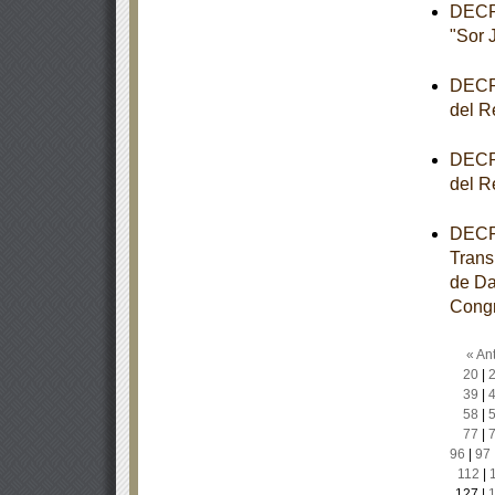
DECRE
"Sor 
DECRE
del R
DECRE
del R
DECRE
Trans
de Da
Congr
« Ant
20
|
39
|
58
|
77
|
96
|
97
112
|
127
|