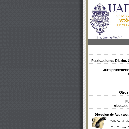
Publicaciones Diarios O
Jurisprudencias
Otros
Pá
Abogado 
Dirección de Asuntos 
Calle 57 No 49
Col. Centro, 