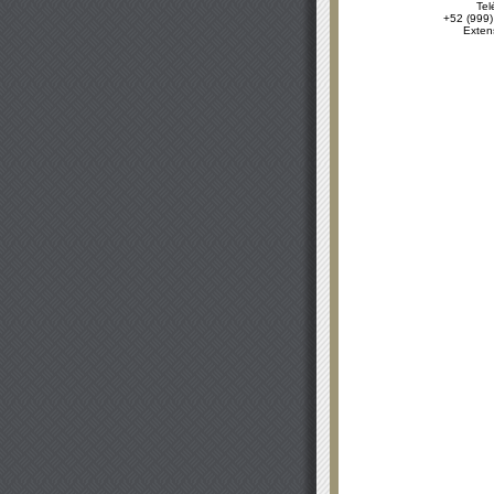
Tel
+52 (999)
Exten