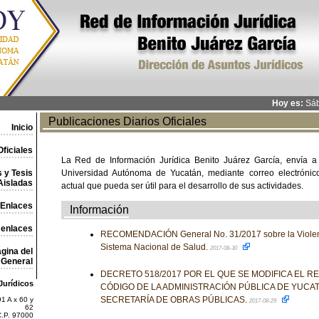
Hoy es:
Sáb
Publicaciones Diarios Oficiales
Inicio
ficiales
La Red de Información Jurídica Benito Juárez García, envía a
 y Tesis
Universidad Autónoma de Yucatán, mediante correo electrónico,
Aisladas
actual que pueda ser útil para el desarrollo de sus actividades.
Enlaces
Información
 enlaces
RECOMENDACIÓN General No. 31/2017 sobre la Violenci
Sistema Nacional de Salud.
2017-08-30
gina del
General
DECRETO 518/2017 POR EL QUE SE MODIFICA EL 
Jurídicos
CÓDIGO DE LA ADMINISTRACIÓN PÚBLICA DE YUCAT
SECRETARÍA DE OBRAS PÚBLICAS.
1 A x 60 y
2017-08-29
62
C.P. 97000