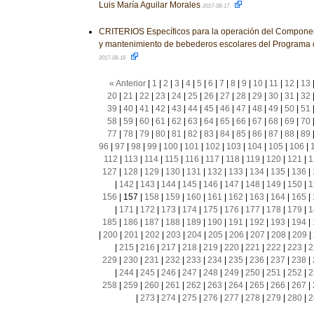
Luis María Aguilar Morales
2017-08-17
CRITERIOS Específicos para la operación del Component
y mantenimiento de bebederos escolares del Programa 
2017-08-16
« Anterior
|
1
|
2
|
3
|
4
|
5
|
6
|
7
|
8
|
9
|
10
|
11
|
12
|
13
20
|
21
|
22
|
23
|
24
|
25
|
26
|
27
|
28
|
29
|
30
|
31
|
32
39
|
40
|
41
|
42
|
43
|
44
|
45
|
46
|
47
|
48
|
49
|
50
|
51
58
|
59
|
60
|
61
|
62
|
63
|
64
|
65
|
66
|
67
|
68
|
69
|
70
77
|
78
|
79
|
80
|
81
|
82
|
83
|
84
|
85
|
86
|
87
|
88
|
89
96
|
97
|
98
|
99
|
100
|
101
|
102
|
103
|
104
|
105
|
106
|
112
|
113
|
114
|
115
|
116
|
117
|
118
|
119
|
120
|
121
|
1
127
|
128
|
129
|
130
|
131
|
132
|
133
|
134
|
135
|
136
|
|
142
|
143
|
144
|
145
|
146
|
147
|
148
|
149
|
150
|
1
156
|
157
|
158
|
159
|
160
|
161
|
162
|
163
|
164
|
165
|
|
171
|
172
|
173
|
174
|
175
|
176
|
177
|
178
|
179
|
1
185
|
186
|
187
|
188
|
189
|
190
|
191
|
192
|
193
|
194
|
|
200
|
201
|
202
|
203
|
204
|
205
|
206
|
207
|
208
|
209
|
|
215
|
216
|
217
|
218
|
219
|
220
|
221
|
222
|
223
|
2
229
|
230
|
231
|
232
|
233
|
234
|
235
|
236
|
237
|
238
|
|
244
|
245
|
246
|
247
|
248
|
249
|
250
|
251
|
252
|
2
258
|
259
|
260
|
261
|
262
|
263
|
264
|
265
|
266
|
267
|
|
273
|
274
|
275
|
276
|
277
|
278
|
279
|
280
|
2