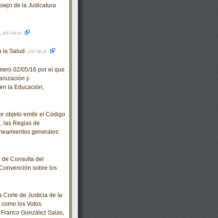
ejo de la Judicatura
.
2017-08-24
 la Salud.
2017-08-24
ero 02/05/16 por el que
anización y
 en la Educación,
 objeto emitir el Código
, las Reglas de
 Lineamientos generales
 de Consulta del
Convención sobre los
Corte de Justicia de la
í como los Votos
o Franco González Salas,