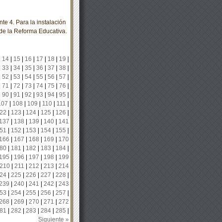
e 4. Para la instalación
de la Reforma Educativa.
|
14
|
15
|
16
|
17
|
18
|
19
|
|
33
|
34
|
35
|
36
|
37
|
38
|
|
52
|
53
|
54
|
55
|
56
|
57
|
|
71
|
72
|
73
|
74
|
75
|
76
|
|
90
|
91
|
92
|
93
|
94
|
95
|
107
|
108
|
109
|
110
|
111
|
22
|
123
|
124
|
125
|
126
|
137
|
138
|
139
|
140
|
141
51
|
152
|
153
|
154
|
155
|
166
|
167
|
168
|
169
|
170
80
|
181
|
182
|
183
|
184
|
195
|
196
|
197
|
198
|
199
210
|
211
|
212
|
213
|
214
24
|
225
|
226
|
227
|
228
|
239
|
240
|
241
|
242
|
243
53
|
254
|
255
|
256
|
257
|
268
|
269
|
270
|
271
|
272
81
|
282
|
283
|
284
|
285
|
Siguiente »