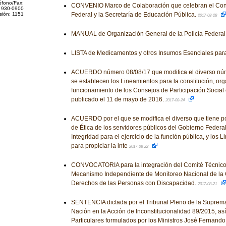
éfono/Fax:
CONVENIO Marco de Colaboración que celebran el Cons
 930-0900
sión: 1151
Federal y la Secretaría de Educación Pública.
2017-08-28
MANUAL de Organización General de la Policía Federal
LISTA de Medicamentos y otros Insumos Esenciales para
ACUERDO número 08/08/17 que modifica el diverso núm
se establecen los Lineamientos para la constitución, org
funcionamiento de los Consejos de Participación Social
publicado el 11 de mayo de 2016.
2017-08-24
ACUERDO por el que se modifica el diverso que tiene por
de Ética de los servidores públicos del Gobierno Federal
Integridad para el ejercicio de la función pública, y los
para propiciar la inte
2017-08-22
CONVOCATORIA para la integración del Comité Técnico
Mecanismo Independiente de Monitoreo Nacional de la 
Derechos de las Personas con Discapacidad.
2017-08-21
SENTENCIA dictada por el Tribunal Pleno de la Suprema 
Nación en la Acción de Inconstitucionalidad 89/2015, as
Particulares formulados por los Ministros José Fernand