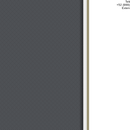
Tel
+52 (999)
Exten