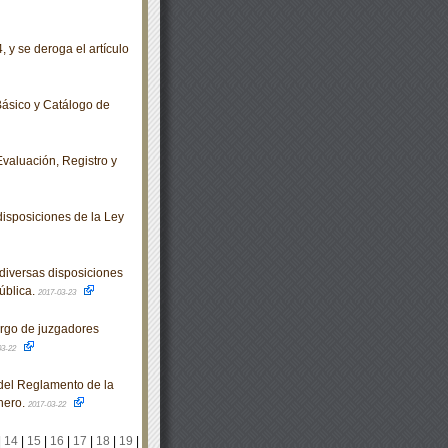
 y se deroga el artículo
ásico y Catálogo de
valuación, Registro y
isposiciones de la Ley
diversas disposiciones
ública.
2017-03-23
argo de juzgadores
03-22
del Reglamento de la
nero.
2017-03-22
|
14
|
15
|
16
|
17
|
18
|
19
|