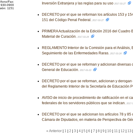
éfono/Fax:
Inversión Extranjera y las reglas para su uso
2017-03-27
 930-0900
sión: 1151
DECRETO por el que se reforman los artículos 153 y 154,
151 del Código Penal Federal.
2017-03-27
PRIMERA Actualización de la Edición 2016 del Cuadro B
Material de Curación.
2017-03-24
REGLAMENTO Interior de la Comisión para el Análisis, E
Seguimiento de las Enfermedades Raras.
2017-03-24
DECRETO por el que se reforman y adicionan diversas d
General de Educación.
2017-03-23
DECRETO por el que se reforman, adicionan y derogan 
del Reglamento Interior de la Secretaría de Educación P
AVISO de inicio de procedimiento de ratificación en el c
federales de los servidores públicos que se indican.
2017-
DECRETO por el que se adicionan los artículos 78 y 85 
Cámara de Diputados, en materia de Perspectiva de Gé
« Anterior
|
1
|
2
|
3
|
4
|
5
|
6
|
7
|
8
|
9
|
10
|
11
|
12
|
13