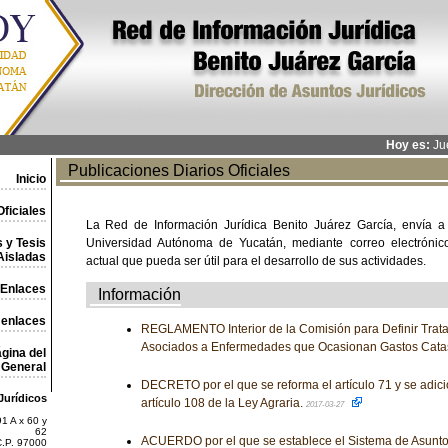
Hoy es:
Jue
Publicaciones Diarios Oficiales
Inicio
ficiales
La Red de Información Jurídica Benito Juárez García, envía a
 y Tesis
Universidad Autónoma de Yucatán, mediante correo electrónico,
Aisladas
actual que pueda ser útil para el desarrollo de sus actividades.
Enlaces
Información
 enlaces
REGLAMENTO Interior de la Comisión para Definir Trat
Asociados a Enfermedades que Ocasionan Gastos Catas
gina del
General
DECRETO por el que se reforma el artículo 71 y se adici
Jurídicos
artículo 108 de la Ley Agraria.
2017-03-27
1 A x 60 y
62
ACUERDO por el que se establece el Sistema de Asuntos
C.P. 97000