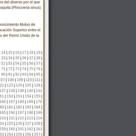
s del diverso por el que
 vaquita (Phocoena sinus).
onocimiento Mutuo de
cación Superior entre el
o del Reino Unido de la
|
14
|
15
|
16
|
17
|
18
|
19
|
|
33
|
34
|
35
|
36
|
37
|
38
|
|
52
|
53
|
54
|
55
|
56
|
57
|
|
71
|
72
|
73
|
74
|
75
|
76
|
|
90
|
91
|
92
|
93
|
94
|
95
|
107
|
108
|
109
|
110
|
111
|
22
|
123
|
124
|
125
|
126
|
137
|
138
|
139
|
140
|
141
51
|
152
|
153
|
154
|
155
|
166
|
167
|
168
|
169
|
170
80
|
181
|
182
|
183
|
184
|
195
|
196
|
197
|
198
|
199
210
|
211
|
212
|
213
|
214
24
|
225
|
226
|
227
|
228
|
239
|
240
|
241
|
242
|
243
53
|
254
|
255
|
256
|
257
|