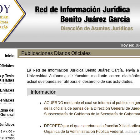
Hoy es:
Jue
Publicaciones Diarios Oficiales
Inicio
ficiales
La Red de Información Jurídica Benito Juárez García, envía a
 y Tesis
Universidad Autónoma de Yucatán, mediante correo electrónico,
Aisladas
actual que pueda ser útil para el desarrollo de sus actividades.
Enlaces
Información
 enlaces
ACUERDO mediante el cual se informa al público en gen
de la oficialía de partes de la Dirección General de Jueg
gina del
Subsecretaría de Gobierno de la Secretaría de Goberna
General
Jurídicos
DECRETO por el que se reforma la fracción XII del artícu
Orgánica de la Administración Pública Federal.
1 A x 60 y
2018-04-24
62
C.P. 97000