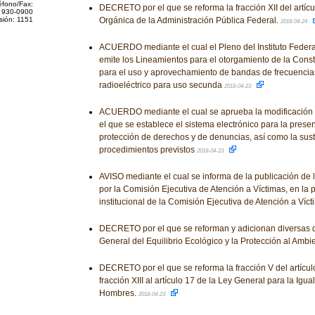
éfono/Fax:
DECRETO por el que se reforma la fracción XII del artícu
 930-0900
sión: 1151
Orgánica de la Administración Pública Federal.
2018-04-24
ACUERDO mediante el cual el Pleno del Instituto Feder
emite los Lineamientos para el otorgamiento de la Const
para el uso y aprovechamiento de bandas de frecuencia
radioeléctrico para uso secunda
2018-04-23
ACUERDO mediante el cual se aprueba la modificación 
el que se establece el sistema electrónico para la prese
protección de derechos y de denuncias, así como la sust
procedimientos previstos
2018-04-23
AVISO mediante el cual se informa de la publicación de 
por la Comisión Ejecutiva de Atención a Víctimas, en la 
institucional de la Comisión Ejecutiva de Atención a Víc
DECRETO por el que se reforman y adicionan diversas d
General del Equilibrio Ecológico y la Protección al Ambi
DECRETO por el que se reforma la fracción V del artícul
fracción XIII al artículo 17 de la Ley General para la Igu
Hombres.
2018-04-23