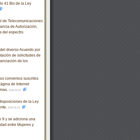
lo 41 Bis de la Ley
al de Telecomunicaciones
ancia de Autorización,
s del espectro
del diverso Acuerdo por
ntación de solicitudes de
anciación de los
los convenios suscritos
página de Internet
timas.
2018-04-23
isposiciones de la Ley
ente.
2018-04-23
o 9 y se adiciona una
aldad entre Mujeres y