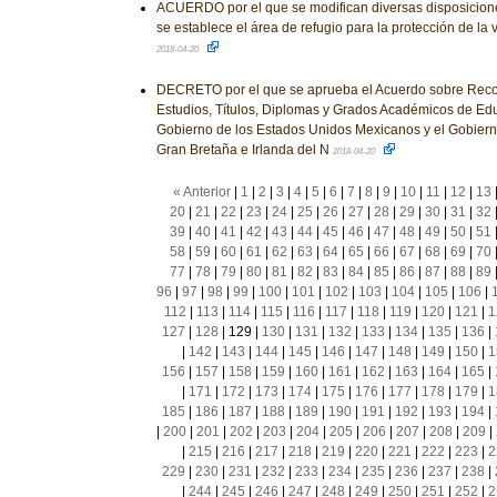
ACUERDO por el que se modifican diversas disposicione
se establece el área de refugio para la protección de la
2018-04-20
DECRETO por el que se aprueba el Acuerdo sobre Rec
Estudios, Títulos, Diplomas y Grados Académicos de Edu
Gobierno de los Estados Unidos Mexicanos y el Gobiern
Gran Bretaña e Irlanda del N
2018-04-20
« Anterior
|
1
|
2
|
3
|
4
|
5
|
6
|
7
|
8
|
9
|
10
|
11
|
12
|
13
20
|
21
|
22
|
23
|
24
|
25
|
26
|
27
|
28
|
29
|
30
|
31
|
32
39
|
40
|
41
|
42
|
43
|
44
|
45
|
46
|
47
|
48
|
49
|
50
|
51
58
|
59
|
60
|
61
|
62
|
63
|
64
|
65
|
66
|
67
|
68
|
69
|
70
77
|
78
|
79
|
80
|
81
|
82
|
83
|
84
|
85
|
86
|
87
|
88
|
89
96
|
97
|
98
|
99
|
100
|
101
|
102
|
103
|
104
|
105
|
106
|
112
|
113
|
114
|
115
|
116
|
117
|
118
|
119
|
120
|
121
|
1
127
|
128
|
129
|
130
|
131
|
132
|
133
|
134
|
135
|
136
|
|
142
|
143
|
144
|
145
|
146
|
147
|
148
|
149
|
150
|
1
156
|
157
|
158
|
159
|
160
|
161
|
162
|
163
|
164
|
165
|
|
171
|
172
|
173
|
174
|
175
|
176
|
177
|
178
|
179
|
1
185
|
186
|
187
|
188
|
189
|
190
|
191
|
192
|
193
|
194
|
|
200
|
201
|
202
|
203
|
204
|
205
|
206
|
207
|
208
|
209
|
|
215
|
216
|
217
|
218
|
219
|
220
|
221
|
222
|
223
|
2
229
|
230
|
231
|
232
|
233
|
234
|
235
|
236
|
237
|
238
|
|
244
|
245
|
246
|
247
|
248
|
249
|
250
|
251
|
252
|
2