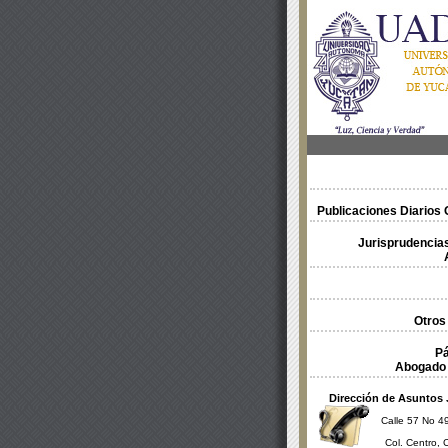
Publicaciones Diarios O
Jurisprudencias
Otros
Pá
Abogado 
Dirección de Asuntos 
Calle 57 No 49
Col. Centro, 