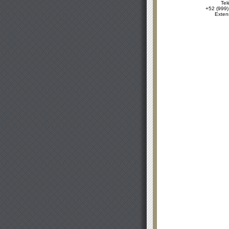
Tel
+52 (999)
Exten