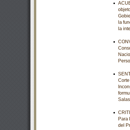
ACUER
objet
Gobie
la fu
la int
CONVO
Consu
Nacio
Perso
SENTE
Corte
Incon
formu
Salas
CRITE
Para 
del P