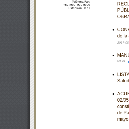
Teléfono/Fax:
REGL
+52 (999) 930-0900
Extensión: 1151
PÚBL
OBRA
CONVE
de la
2017-08
MANUA
08-24
LISTA
Salu
ACUER
02/05
const
de Pa
mayo