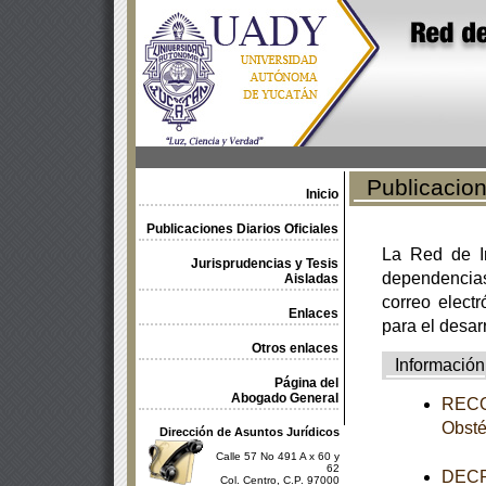
Publicacione
Inicio
Publicaciones Diarios Oficiales
La Red de In
Jurisprudencias y Tesis
dependencia
Aisladas
correo electr
Enlaces
para el desar
Otros enlaces
Información
Página del
Abogado General
RECOM
Obsté
Dirección de Asuntos Jurídicos
Calle 57 No 491 A x 60 y
62
DECR
Col. Centro, C.P. 97000