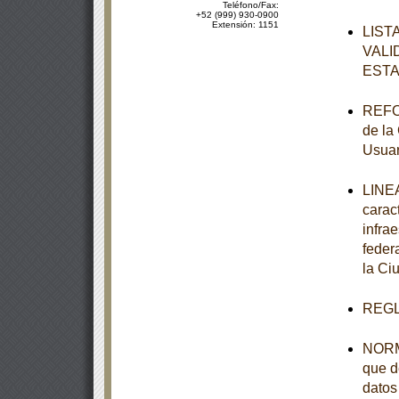
Teléfono/Fax:
+52 (999) 930-0900
Extensión: 1151
LIST
VALI
ESTA
REFOR
de la
Usuar
LINEA
carac
infra
feder
la Ci
REGL
NORMA
que d
datos