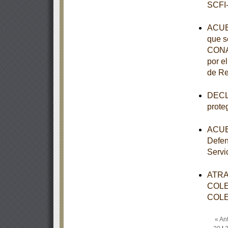
SCFI-
ACUE
que s
CONAL
por e
de Re
DECLA
prote
ACUER
Defen
Servi
ATRA
COLE
COLE
« Ant