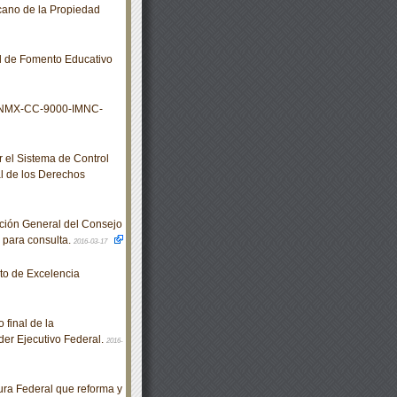
icano de la Propiedad
l de Fomento Educativo
s NMX-CC-9000-IMNC-
el Sistema de Control
l de los Derechos
ción General del Consejo
n para consulta.
2016-03-17
o de Excelencia
 final de la
er Ejecutivo Federal.
2016-
ra Federal que reforma y