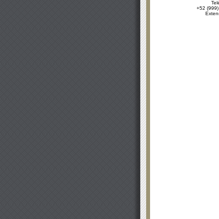
Tel
+52 (999)
Exten