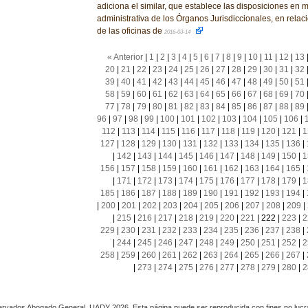
adiciona el similar, que establece las disposiciones en m
administrativa de los Órganos Jurisdiccionales, en relac
de las oficinas de
2016-03-14
« Anterior
|
1
|
2
|
3
|
4
|
5
|
6
|
7
|
8
|
9
|
10
|
11
|
12
|
13
20
|
21
|
22
|
23
|
24
|
25
|
26
|
27
|
28
|
29
|
30
|
31
|
32
39
|
40
|
41
|
42
|
43
|
44
|
45
|
46
|
47
|
48
|
49
|
50
|
51
58
|
59
|
60
|
61
|
62
|
63
|
64
|
65
|
66
|
67
|
68
|
69
|
70
77
|
78
|
79
|
80
|
81
|
82
|
83
|
84
|
85
|
86
|
87
|
88
|
89
96
|
97
|
98
|
99
|
100
|
101
|
102
|
103
|
104
|
105
|
106
|
112
|
113
|
114
|
115
|
116
|
117
|
118
|
119
|
120
|
121
|
1
127
|
128
|
129
|
130
|
131
|
132
|
133
|
134
|
135
|
136
|
|
142
|
143
|
144
|
145
|
146
|
147
|
148
|
149
|
150
|
1
156
|
157
|
158
|
159
|
160
|
161
|
162
|
163
|
164
|
165
|
|
171
|
172
|
173
|
174
|
175
|
176
|
177
|
178
|
179
|
1
185
|
186
|
187
|
188
|
189
|
190
|
191
|
192
|
193
|
194
|
|
200
|
201
|
202
|
203
|
204
|
205
|
206
|
207
|
208
|
209
|
|
215
|
216
|
217
|
218
|
219
|
220
|
221
|
222
|
223
|
2
229
|
230
|
231
|
232
|
233
|
234
|
235
|
236
|
237
|
238
|
|
244
|
245
|
246
|
247
|
248
|
249
|
250
|
251
|
252
|
2
258
|
259
|
260
|
261
|
262
|
263
|
264
|
265
|
266
|
267
|
|
273
|
274
|
275
|
276
|
277
|
278
|
279
|
280
|
2
rvados Abogado General, UADY 2026. Esta página puede ser reproducida con fines no lucra