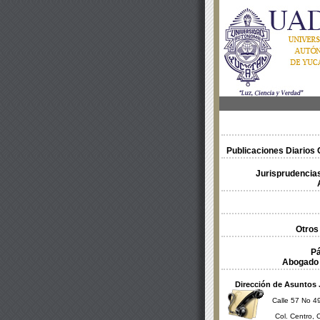
Publicaciones Diarios O
Jurisprudencias
Otros
Pá
Abogado 
Dirección de Asuntos 
Calle 57 No 49
Col. Centro, 