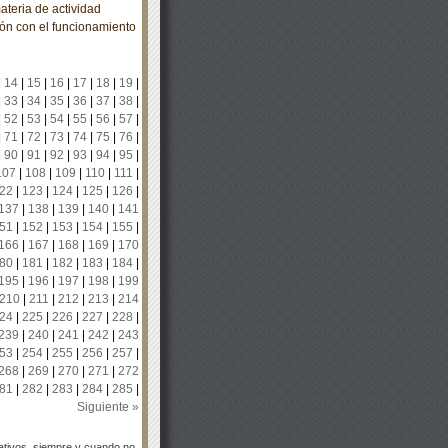
ateria de actividad
ión con el funcionamiento
|
14
|
15
|
16
|
17
|
18
|
19
|
|
33
|
34
|
35
|
36
|
37
|
38
|
|
52
|
53
|
54
|
55
|
56
|
57
|
|
71
|
72
|
73
|
74
|
75
|
76
|
|
90
|
91
|
92
|
93
|
94
|
95
|
107
|
108
|
109
|
110
|
111
|
22
|
123
|
124
|
125
|
126
|
137
|
138
|
139
|
140
|
141
51
|
152
|
153
|
154
|
155
|
166
|
167
|
168
|
169
|
170
80
|
181
|
182
|
183
|
184
|
195
|
196
|
197
|
198
|
199
210
|
211
|
212
|
213
|
214
24
|
225
|
226
|
227
|
228
|
239
|
240
|
241
|
242
|
243
53
|
254
|
255
|
256
|
257
|
268
|
269
|
270
|
271
|
272
81
|
282
|
283
|
284
|
285
|
Siguiente »
tivos, siempre y cuando no