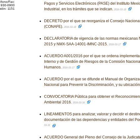
éfono/Fax:
Pagos y Servicios Electrónicos (PASE) del Instituto Mex
 930-0900
sión: 1151
Industrial, en los trámites que se indican.
2016-03-18
DECRETO por el que se reorganiza el Consejo Naciona
(CONAFE).
2016-03-18
DECLARATORIA de vigencia de las normas mexicana
2015 y NMX-SAA-14001-IMNC-2015.
2016-03-17
ACUERDO A001/2016 por el que se ordena implementar 
Interno y de Gestión de Riesgos de la Comisión Naciona
Humanos.
2016-03-17
ACUERDO por el que se difunde el Manual de Organiza
Nacional para Prevenir la Discriminación, y su ubicació
CONVOCATORIA Pública para obtener el Reconocimient
Ambiental 2016.
2016-03-16
LINEAMIENTOS para analizar, valorar y decidir el destino
documentación de las dependencias y entidades del Pod
03-16
ACUERDO General del Pleno del Consejo de la Judicatu