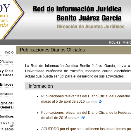
Hoy es:
Miérc
Publicaciones Diarios Oficiales
Inicio
ficiales
La Red de Información Jurídica Benito Juárez García, envía a
 y Tesis
Universidad Autónoma de Yucatán, mediante correo electrónico,
Aisladas
actual que pueda ser útil para el desarrollo de sus actividades.
Enlaces
Información
 enlaces
Publicaciones relevantes del Diario Oficial del Gobierno
marzo al 5 de abril de 2016
2016-04-05
gina del
General
Publicaciones relevantes del Diario Oficial de la Federa
Jurídicos
de abril de 2016
2016-04-05
1 A x 60 y
62
ACUERDO por el que se establecen los lineamientos para
C.P. 97000