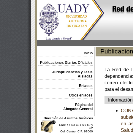
Publicacione
Inicio
Publicaciones Diarios Oficiales
La Red de In
Jurisprudencias y Tesis
dependencia
Aisladas
correo electr
Enlaces
para el desar
Otros enlaces
Información
Página del
Abogado General
CONVE
subsi
Dirección de Asuntos Jurídicos
en la
Calle 57 No 491 A x 60 y
62
Salud
Col. Centro, C.P. 97000