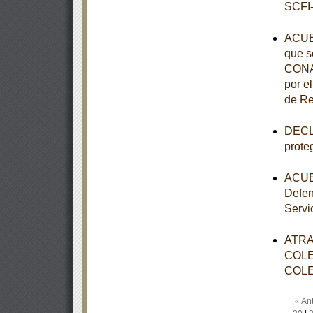
SCFI-
ACUE
que s
CONAL
por e
de Re
DECLA
prote
ACUER
Defen
Servi
ATRA
COLE
COLE
« Ant