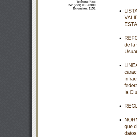
Teléfono/Fax:
+52 (999) 930-0900
Extensión: 1151
LIST
VALI
ESTA
REFOR
de la
Usuar
LINEA
carac
infra
feder
la Ci
REGL
NORMA
que d
datos