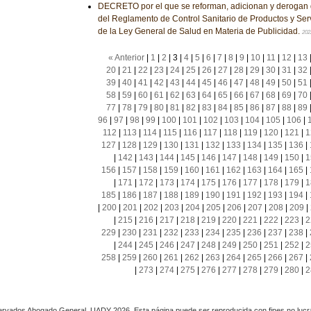
DECRETO por el que se reforman, adicionan y derogan 
del Reglamento de Control Sanitario de Productos y Ser
de la Ley General de Salud en Materia de Publicidad.
202
« Anterior
|
1
|
2
|
3
|
4
|
5
|
6
|
7
|
8
|
9
|
10
|
11
|
12
|
13
20
|
21
|
22
|
23
|
24
|
25
|
26
|
27
|
28
|
29
|
30
|
31
|
32
39
|
40
|
41
|
42
|
43
|
44
|
45
|
46
|
47
|
48
|
49
|
50
|
51
58
|
59
|
60
|
61
|
62
|
63
|
64
|
65
|
66
|
67
|
68
|
69
|
70
77
|
78
|
79
|
80
|
81
|
82
|
83
|
84
|
85
|
86
|
87
|
88
|
89
96
|
97
|
98
|
99
|
100
|
101
|
102
|
103
|
104
|
105
|
106
|
112
|
113
|
114
|
115
|
116
|
117
|
118
|
119
|
120
|
121
|
1
127
|
128
|
129
|
130
|
131
|
132
|
133
|
134
|
135
|
136
|
|
142
|
143
|
144
|
145
|
146
|
147
|
148
|
149
|
150
|
1
156
|
157
|
158
|
159
|
160
|
161
|
162
|
163
|
164
|
165
|
|
171
|
172
|
173
|
174
|
175
|
176
|
177
|
178
|
179
|
1
185
|
186
|
187
|
188
|
189
|
190
|
191
|
192
|
193
|
194
|
|
200
|
201
|
202
|
203
|
204
|
205
|
206
|
207
|
208
|
209
|
|
215
|
216
|
217
|
218
|
219
|
220
|
221
|
222
|
223
|
2
229
|
230
|
231
|
232
|
233
|
234
|
235
|
236
|
237
|
238
|
|
244
|
245
|
246
|
247
|
248
|
249
|
250
|
251
|
252
|
2
258
|
259
|
260
|
261
|
262
|
263
|
264
|
265
|
266
|
267
|
|
273
|
274
|
275
|
276
|
277
|
278
|
279
|
280
|
2
rvados Abogado General, UADY 2026. Esta página puede ser reproducida con fines no lucra