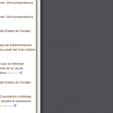
odo. Sólo jurisprudencia.
odo. Sólo jurisprudencia.
o del Estado de Yucatán
tapa de Implementación
á a partir del 3 de octubre
 que se reforman,
ento de la Ley de
blico.
2022-09-19
o del Estado de Yucatán
nciliación y Arbitraje,
e declara la suspensión
s.
2022-09-09