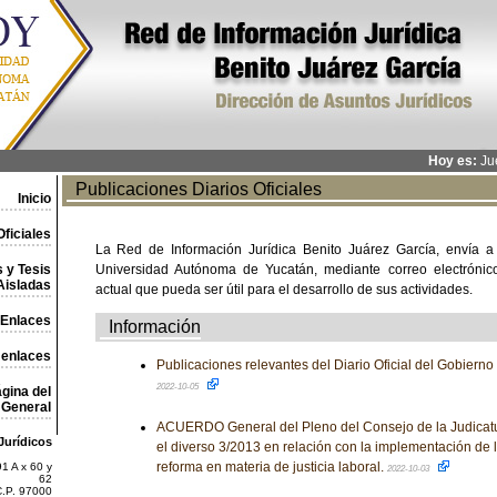
Hoy es:
Jue
Publicaciones Diarios Oficiales
Inicio
ficiales
La Red de Información Jurídica Benito Juárez García, envía a
 y Tesis
Universidad Autónoma de Yucatán, mediante correo electrónico,
Aisladas
actual que pueda ser útil para el desarrollo de sus actividades.
Enlaces
Información
 enlaces
Publicaciones relevantes del Diario Oficial del Gobiern
2022-10-05
gina del
General
ACUERDO General del Pleno del Consejo de la Judicatu
Jurídicos
el diverso 3/2013 en relación con la implementación de l
reforma en materia de justicia laboral.
1 A x 60 y
2022-10-03
62
C.P. 97000