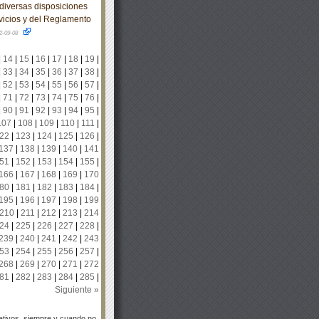
diversas disposiciones
vicios y del Reglamento
2-09-08
|
14
|
15
|
16
|
17
|
18
|
19
|
|
33
|
34
|
35
|
36
|
37
|
38
|
|
52
|
53
|
54
|
55
|
56
|
57
|
|
71
|
72
|
73
|
74
|
75
|
76
|
|
90
|
91
|
92
|
93
|
94
|
95
|
107
|
108
|
109
|
110
|
111
|
22
|
123
|
124
|
125
|
126
|
137
|
138
|
139
|
140
|
141
51
|
152
|
153
|
154
|
155
|
166
|
167
|
168
|
169
|
170
80
|
181
|
182
|
183
|
184
|
195
|
196
|
197
|
198
|
199
210
|
211
|
212
|
213
|
214
24
|
225
|
226
|
227
|
228
|
239
|
240
|
241
|
242
|
243
53
|
254
|
255
|
256
|
257
|
268
|
269
|
270
|
271
|
272
81
|
282
|
283
|
284
|
285
|
Siguiente »
tivos, siempre y cuando no