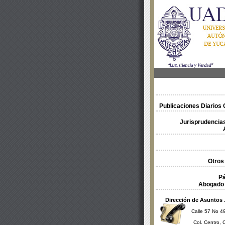
Publicaciones Diarios O
Jurisprudencias
Otros
Pá
Abogado 
Dirección de Asuntos 
Calle 57 No 49
Col. Centro, 