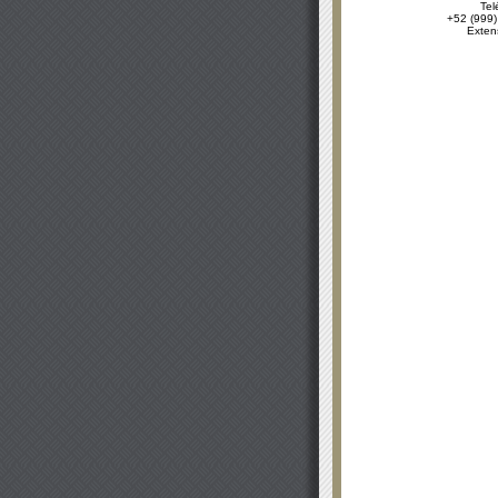
Tel
+52 (999)
Exten