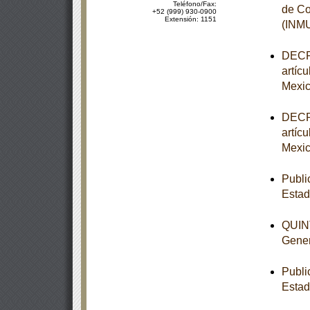
Teléfono/Fax:
de Co
+52 (999) 930-0900
Extensión: 1151
(INM
DECRE
artíc
Mexic
DECRE
artíc
Mexic
Publi
Esta
QUINT
Gener
Publi
Estad