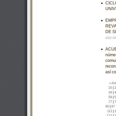
CICL
UNIV
EMPR
REVA
DE S
2021-05
ACUER
númer
comun
recono
así c
« Ant
20
|
39
|
58
|
77
|
96
|
97
112
|
127
|