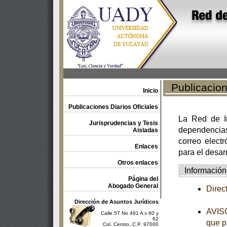
Publicacione
Inicio
Publicaciones Diarios Oficiales
La Red de In
Jurisprudencias y Tesis
dependencia
Aisladas
correo electr
Enlaces
para el desar
Otros enlaces
Información
Página del
Abogado General
Direc
Dirección de Asuntos Jurídicos
AVISO
Calle 57 No 491 A x 60 y
62
que p
Col. Centro, C.P. 97000