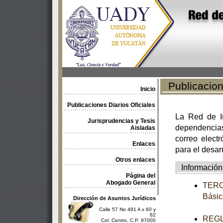
Publicacione
Inicio
Publicaciones Diarios Oficiales
La Red de In
Jurisprudencias y Tesis
dependencia
Aisladas
correo electr
Enlaces
para el desar
Otros enlaces
Información
Página del
Abogado General
TERCE
Básic
Dirección de Asuntos Jurídicos
Calle 57 No 491 A x 60 y
62
REGLA
Col. Centro, C.P. 97000