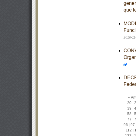
gener
que l
MODIF
Funci
2016-11
CONV
Organ
DECRE
Feder
« Ant
20
|
39
|
58
|
77
|
96
|
97
112
|
127
|