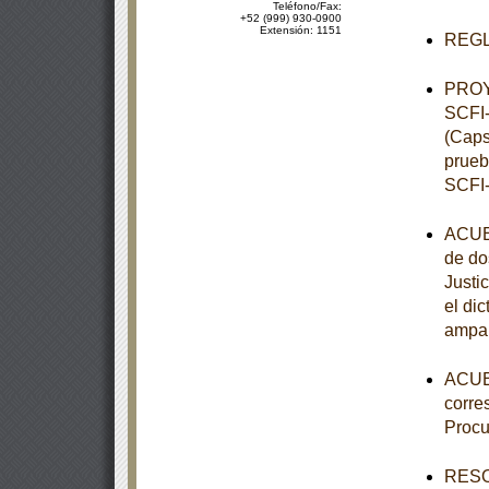
Teléfono/Fax:
+52 (999) 930-0900
Extensión: 1151
REGLA
PROY
SCFI-
(Caps
prueb
SCFI-
ACUER
de do
Justi
el di
ampar
ACUER
corre
Procu
RESOL