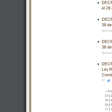
DECRE
el 28
DECRE
38 de
2015-01
DECRE
38 de
2015-01
DECRE
Ley Re
Const
27
« Ant
20
|
39
|
58
|
77
|