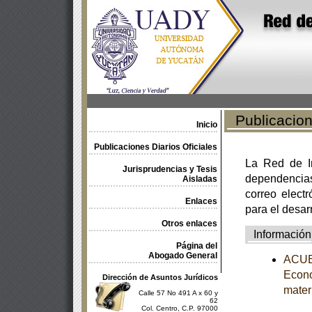
Publicacione
Inicio
Publicaciones Diarios Oficiales
La Red de In
Jurisprudencias y Tesis
dependencia
Aisladas
correo electr
Enlaces
para el desar
Otros enlaces
Información
Página del
Abogado General
ACUER
Econo
Dirección de Asuntos Jurídicos
mater
Calle 57 No 491 A x 60 y
62
Col. Centro, C.P. 97000