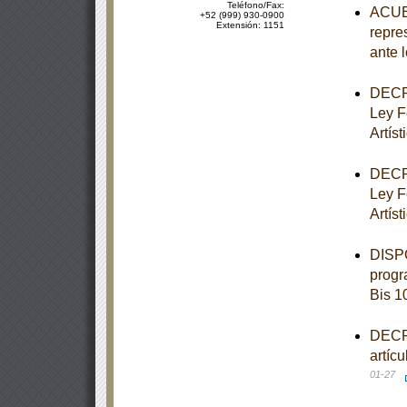
Teléfono/Fax:
ACUER
+52 (999) 930-0900
Extensión: 1151
repre
ante 
DECRE
Ley F
Artíst
DECRE
Ley F
Artíst
DISPO
progr
Bis 1
DECRE
artíc
01-27