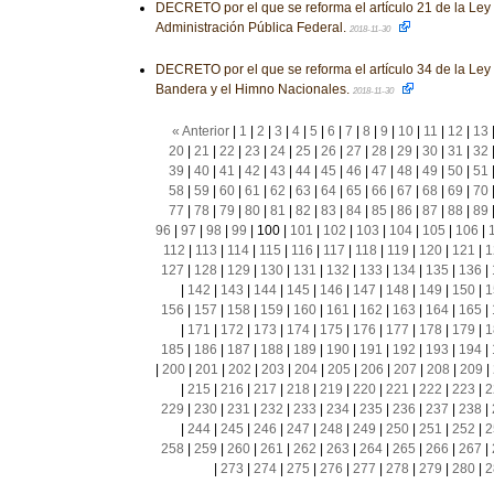
DECRETO por el que se reforma el artículo 21 de la Ley
Administración Pública Federal.
2018-11-30
DECRETO por el que se reforma el artículo 34 de la Ley 
Bandera y el Himno Nacionales.
2018-11-30
« Anterior
|
1
|
2
|
3
|
4
|
5
|
6
|
7
|
8
|
9
|
10
|
11
|
12
|
13
20
|
21
|
22
|
23
|
24
|
25
|
26
|
27
|
28
|
29
|
30
|
31
|
32
39
|
40
|
41
|
42
|
43
|
44
|
45
|
46
|
47
|
48
|
49
|
50
|
51
58
|
59
|
60
|
61
|
62
|
63
|
64
|
65
|
66
|
67
|
68
|
69
|
70
77
|
78
|
79
|
80
|
81
|
82
|
83
|
84
|
85
|
86
|
87
|
88
|
89
96
|
97
|
98
|
99
|
100
|
101
|
102
|
103
|
104
|
105
|
106
|
112
|
113
|
114
|
115
|
116
|
117
|
118
|
119
|
120
|
121
|
1
127
|
128
|
129
|
130
|
131
|
132
|
133
|
134
|
135
|
136
|
|
142
|
143
|
144
|
145
|
146
|
147
|
148
|
149
|
150
|
1
156
|
157
|
158
|
159
|
160
|
161
|
162
|
163
|
164
|
165
|
|
171
|
172
|
173
|
174
|
175
|
176
|
177
|
178
|
179
|
1
185
|
186
|
187
|
188
|
189
|
190
|
191
|
192
|
193
|
194
|
|
200
|
201
|
202
|
203
|
204
|
205
|
206
|
207
|
208
|
209
|
|
215
|
216
|
217
|
218
|
219
|
220
|
221
|
222
|
223
|
2
229
|
230
|
231
|
232
|
233
|
234
|
235
|
236
|
237
|
238
|
|
244
|
245
|
246
|
247
|
248
|
249
|
250
|
251
|
252
|
2
258
|
259
|
260
|
261
|
262
|
263
|
264
|
265
|
266
|
267
|
|
273
|
274
|
275
|
276
|
277
|
278
|
279
|
280
|
2