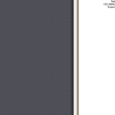
Tel
+52 (999)
Exten