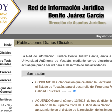
Hoy es:
Vie
Publicaciones Diarios Oficiales
Inicio
ficiales
La Red de Información Jurídica Benito Juárez García, envía a
 y Tesis
Universidad Autónoma de Yucatán, mediante correo electrónico,
Aisladas
actual que pueda ser útil para el desarrollo de sus actividades.
Enlaces
Información
 enlaces
CONVENIO de Colaboración que celebran la Secretaría 
el Estado de Yucatán, para el desarrollo del Programa Fo
gina del
Calidad Educativa.
General
2018-12-06
Jurídicos
ACUERDO General número 13/2018, de tres de diciembre
del Pleno de la Suprema Corte de Justicia de la Nación, 
1 A x 60 y
62
aplazamiento en el dictado de la resolución de los impe
C.P. 97000