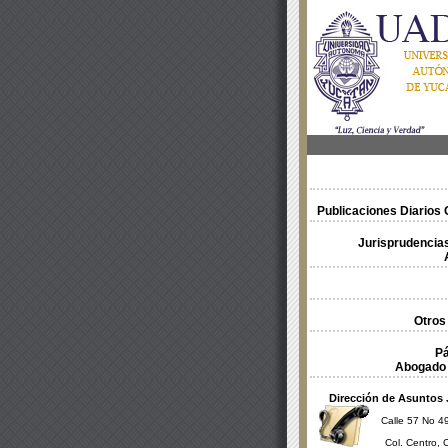
Publicaciones Diarios O
Jurisprudencias
Otros
Pá
Abogado 
Dirección de Asuntos 
Calle 57 No 49
Col. Centro, 