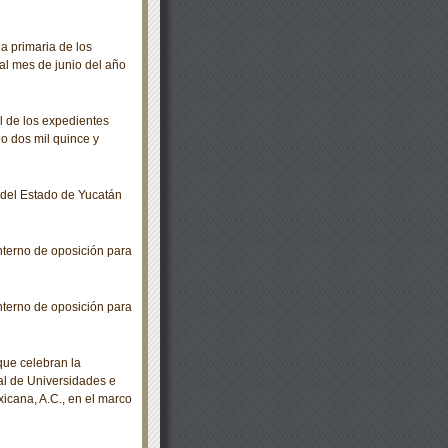
 primaria de los
al mes de junio del año
 de los expedientes
ño dos mil quince y
o del Estado de Yucatán
nterno de oposición para
nterno de oposición para
ue celebran la
al de Universidades e
icana, A.C., en el marco