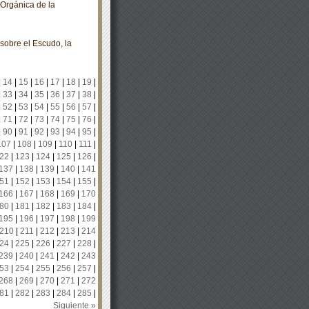
 Orgánica de la
sobre el Escudo, la
|
14
|
15
|
16
|
17
|
18
|
19
|
|
33
|
34
|
35
|
36
|
37
|
38
|
|
52
|
53
|
54
|
55
|
56
|
57
|
|
71
|
72
|
73
|
74
|
75
|
76
|
|
90
|
91
|
92
|
93
|
94
|
95
|
107
|
108
|
109
|
110
|
111
|
22
|
123
|
124
|
125
|
126
|
137
|
138
|
139
|
140
|
141
51
|
152
|
153
|
154
|
155
|
166
|
167
|
168
|
169
|
170
80
|
181
|
182
|
183
|
184
|
195
|
196
|
197
|
198
|
199
210
|
211
|
212
|
213
|
214
24
|
225
|
226
|
227
|
228
|
239
|
240
|
241
|
242
|
243
53
|
254
|
255
|
256
|
257
|
268
|
269
|
270
|
271
|
272
81
|
282
|
283
|
284
|
285
|
Siguiente »