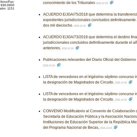
éfono/Fax:
conocimiento de los Tribunales
2018-12-05
 930-0900
sión: 1151
ACUERDO E/JGA/75/2018 que determina la transferencia
expedientes jurisdiccionales concluidos definitivamente 
dos mil dieciocho.
2018-12-04
ACUERDO E/JGA/73/2018 que determina el destino final
jurisdiccionales concluidos definitivamente durante el a
anteriores.
2018-12-04
Publicaciones relevantes del Diario Oficial del Gobiern
2018-12-03
LISTA de vencedores en el trigésimo séptimo concurso i
la designación de Magistrados de Circuito.
2018-12-03
LISTA de vencedores en el trigésimo séptimo concurso i
la designación de Magistrados de Circuito.
2018-12-03
CONVENIO Modificatorio al Convenio de Colaboración q
Secretaría de Educación Pública y la Asociación Nacion
Instituciones de Educación Superior de la República Mex
del Programa Nacional de Becas,
2018-12-03