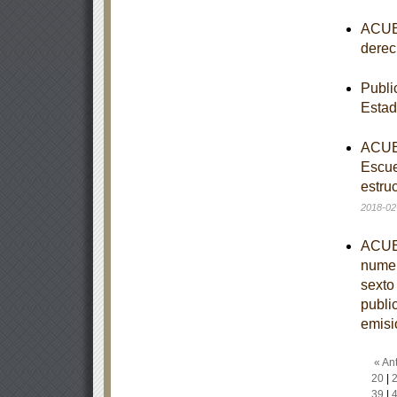
ACUER
derec
Publi
Esta
ACUER
Escue
estruc
2018-02
ACUER
numer
sexto
publi
emisi
« Ant
20
|
39
|