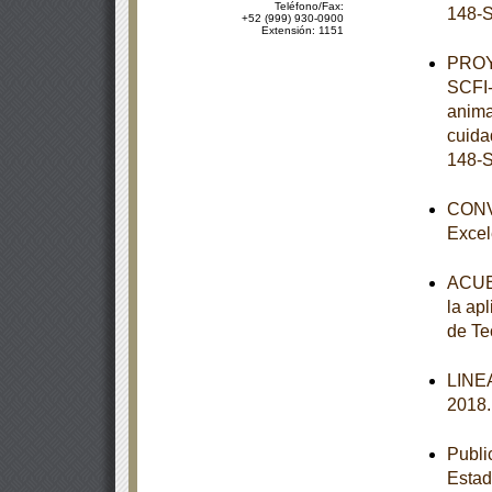
Teléfono/Fax:
148-S
+52 (999) 930-0900
Extensión: 1151
PROY
SCFI-
anima
cuida
148-S
CONVO
Excel
ACUER
la apl
de Te
LINEA
2018
Publi
Esta