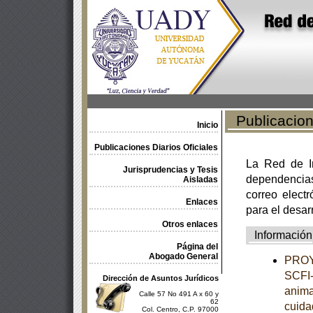
Publicacione
Inicio
Publicaciones Diarios Oficiales
La Red de In
Jurisprudencias y Tesis
dependencia
Aisladas
correo electr
Enlaces
para el desar
Otros enlaces
Información
Página del
Abogado General
PROY
SCFI-
Dirección de Asuntos Jurídicos
anima
Calle 57 No 491 A x 60 y
62
cuida
Col. Centro, C.P. 97000