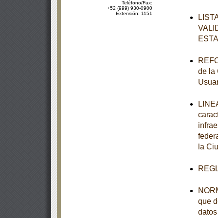
Teléfono/Fax:
+52 (999) 930-0900
Extensión: 1151
LIST
VALI
ESTA
REFOR
de la
Usuar
LINEA
carac
infra
feder
la Ci
REGL
NORMA
que d
datos