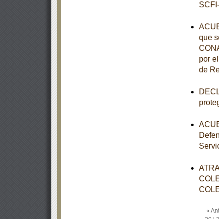
SCFI-
ACUE
que s
CONAL
por e
de Re
DECLA
prote
ACUER
Defen
Servi
ATRA
COLE
COLE
« Ant