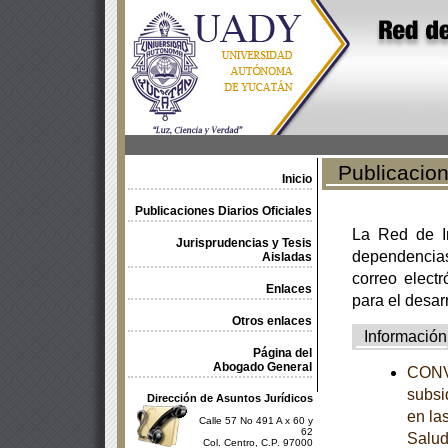
Publicacione
Inicio
Publicaciones Diarios Oficiales
La Red de In
Jurisprudencias y Tesis
dependencia
Aisladas
correo electr
Enlaces
para el desar
Otros enlaces
Información
Página del
Abogado General
CONVE
subsi
Dirección de Asuntos Jurídicos
en la
Calle 57 No 491 A x 60 y
62
Salud
Col. Centro, C.P. 97000