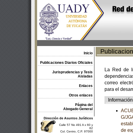
Publicacione
Inicio
Publicaciones Diarios Oficiales
La Red de In
Jurisprudencias y Tesis
dependencia
Aisladas
correo electr
Enlaces
para el desar
Otros enlaces
Información
Página del
Abogado General
ACUER
G/JGA
Dirección de Asuntos Jurídicos
establ
Calle 57 No 491 A x 60 y
62
de ex
Col. Centro, C.P. 97000