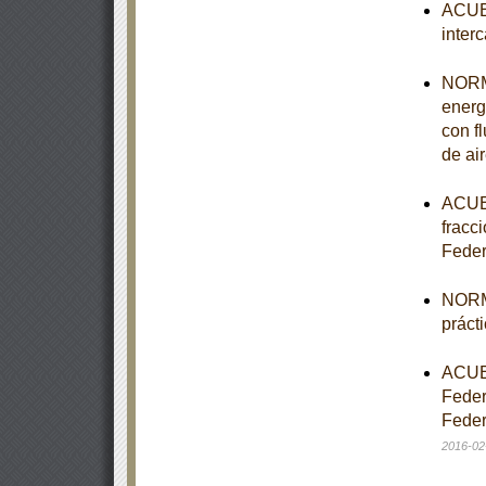
ACUER
inter
NORMA
energ
con fl
de ai
ACUER
fracci
Feder
NORM
práct
ACUER
Feder
Feder
2016-02