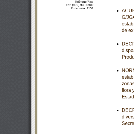
Teléfono/Fax:
+52 (999) 930-0900
Extensión: 1151
ACUER
G/JGA
establ
de ex
DECRE
dispo
Produ
NORM
estab
zonas
flora 
Estad
DECRE
diver
Secre