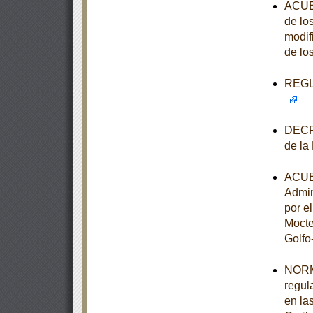
ACUER
de lo
modif
de lo
REGLA
DECRE
de la
ACUER
Admin
por e
Mocte
Golfo
NORM
regul
en la