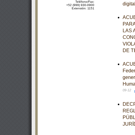
Teléfono/Fax:
digit
+52 (999) 930-0900
Extensión: 1151
ACUE
PARA
LAS 
CONO
VIOL
DE T
ACUER
Feder
gener
Human
09-12
DECR
REGL
PÚBL
JURÍ