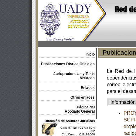
Publicacione
Inicio
Publicaciones Diarios Oficiales
La Red de In
Jurisprudencias y Tesis
dependencia
Aisladas
correo electr
Enlaces
para el desar
Otros enlaces
Información
Página del
Abogado General
PROY
SCFI-
Dirección de Asuntos Jurídicos
emple
Calle 57 No 491 A x 60 y
62
radio
Col. Centro, C.P. 97000