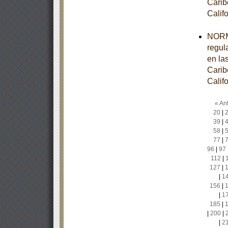
Carib
Calif
NORM
regul
en la
Carib
Calif
« Ant
20
|
39
|
58
|
77
|
96
|
97
112
|
127
|
|
1
156
|
|
1
185
|
|
200
|
|
2