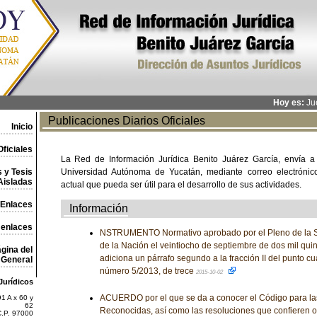
Hoy es:
Jue
Publicaciones Diarios Oficiales
Inicio
ficiales
La Red de Información Jurídica Benito Juárez García, envía a
 y Tesis
Universidad Autónoma de Yucatán, mediante correo electrónico,
Aisladas
actual que pueda ser útil para el desarrollo de sus actividades.
Enlaces
Información
 enlaces
NSTRUMENTO Normativo aprobado por el Pleno de la Su
de la Nación el veintiocho de septiembre de dos mil quin
gina del
adiciona un párrafo segundo a la fracción II del punto c
General
número 5/2013, de trece
2015-10-02
Jurídicos
ACUERDO por el que se da a conocer el Código para la
1 A x 60 y
62
Reconocidas, así como las resoluciones que confieren o
C.P. 97000