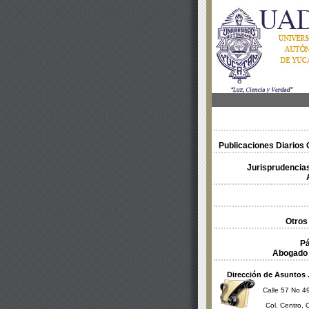
Publicaciones Diarios O
Jurisprudencias
Otros
Pá
Abogado 
Dirección de Asuntos 
Calle 57 No 49
Col. Centro, 