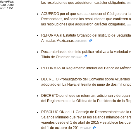
éfono/Fax:
las resoluciones que adquirieron carácter obligatorio.
201
 930-0900
sión: 1151
ACUERDO por el que se da a conocer el Código para la
Reconocidas, así como las resoluciones que confieren o
las resoluciones que adquirieron carácter obligatorio.
201
REFORMA al Estatuto Orgánico del Instituto de Segurida
Armadas Mexicanas.
2015-10-01
Declaratorias de dominio público relativa a la variedad v
Título de Obtentor
2015-10-01
REFORMAS al Reglamento Interior del Banco de Méxic
DECRETO Promulgatorio del Convenio sobre Acuerdos d
adoptado en La Haya, el treinta de junio de dos mil cinc
DECRETO por el que se reforman, adicionan y derogan 
del Reglamento de la Oficina de la Presidencia de la Re
RESOLUCIÓN del H. Consejo de Representantes de la C
Salarios Mínimos que revisa los salarios mínimos genera
vigentes desde el 1 de abril de 2015 y establece los que 
del 1 de octubre de 201
2015-09-30