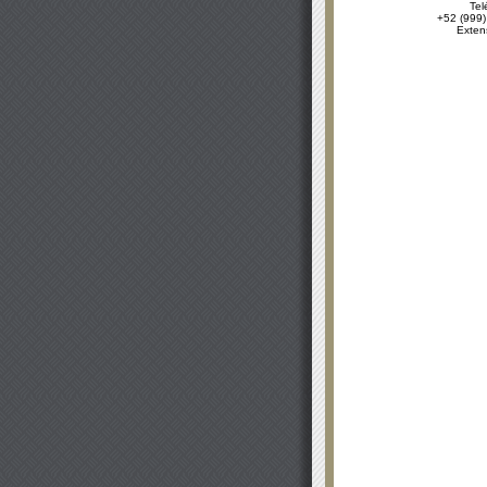
Tel
+52 (999)
Exten