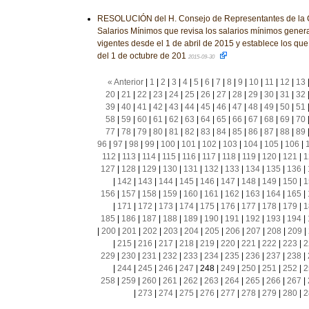
RESOLUCIÓN del H. Consejo de Representantes de la C
Salarios Mínimos que revisa los salarios mínimos genera
vigentes desde el 1 de abril de 2015 y establece los que 
del 1 de octubre de 201
2015-09-30
« Anterior
|
1
|
2
|
3
|
4
|
5
|
6
|
7
|
8
|
9
|
10
|
11
|
12
|
13
20
|
21
|
22
|
23
|
24
|
25
|
26
|
27
|
28
|
29
|
30
|
31
|
32
39
|
40
|
41
|
42
|
43
|
44
|
45
|
46
|
47
|
48
|
49
|
50
|
51
58
|
59
|
60
|
61
|
62
|
63
|
64
|
65
|
66
|
67
|
68
|
69
|
70
77
|
78
|
79
|
80
|
81
|
82
|
83
|
84
|
85
|
86
|
87
|
88
|
89
96
|
97
|
98
|
99
|
100
|
101
|
102
|
103
|
104
|
105
|
106
|
112
|
113
|
114
|
115
|
116
|
117
|
118
|
119
|
120
|
121
|
1
127
|
128
|
129
|
130
|
131
|
132
|
133
|
134
|
135
|
136
|
|
142
|
143
|
144
|
145
|
146
|
147
|
148
|
149
|
150
|
1
156
|
157
|
158
|
159
|
160
|
161
|
162
|
163
|
164
|
165
|
|
171
|
172
|
173
|
174
|
175
|
176
|
177
|
178
|
179
|
1
185
|
186
|
187
|
188
|
189
|
190
|
191
|
192
|
193
|
194
|
|
200
|
201
|
202
|
203
|
204
|
205
|
206
|
207
|
208
|
209
|
|
215
|
216
|
217
|
218
|
219
|
220
|
221
|
222
|
223
|
2
229
|
230
|
231
|
232
|
233
|
234
|
235
|
236
|
237
|
238
|
|
244
|
245
|
246
|
247
|
248
|
249
|
250
|
251
|
252
|
2
258
|
259
|
260
|
261
|
262
|
263
|
264
|
265
|
266
|
267
|
|
273
|
274
|
275
|
276
|
277
|
278
|
279
|
280
|
2