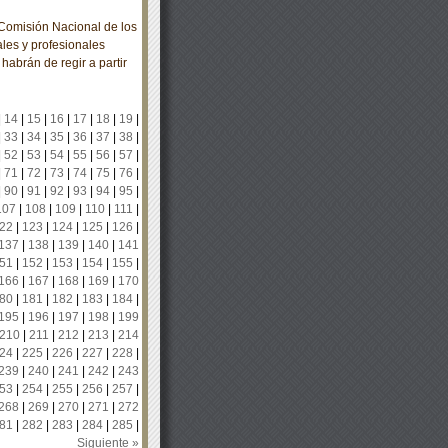
omisión Nacional de los
les y profesionales
habrán de regir a partir
|
14
|
15
|
16
|
17
|
18
|
19
|
|
33
|
34
|
35
|
36
|
37
|
38
|
|
52
|
53
|
54
|
55
|
56
|
57
|
|
71
|
72
|
73
|
74
|
75
|
76
|
|
90
|
91
|
92
|
93
|
94
|
95
|
107
|
108
|
109
|
110
|
111
|
22
|
123
|
124
|
125
|
126
|
137
|
138
|
139
|
140
|
141
51
|
152
|
153
|
154
|
155
|
166
|
167
|
168
|
169
|
170
80
|
181
|
182
|
183
|
184
|
195
|
196
|
197
|
198
|
199
210
|
211
|
212
|
213
|
214
24
|
225
|
226
|
227
|
228
|
239
|
240
|
241
|
242
|
243
53
|
254
|
255
|
256
|
257
|
268
|
269
|
270
|
271
|
272
81
|
282
|
283
|
284
|
285
|
Siguiente »