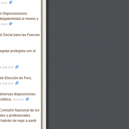
5-10-02
s Organizaciones
bligatoriedad al mismo y
5-10-02
d Social para las Fuerzas
egetal protegida con el
o.
2015-10-01
e Elección de Foro,
o.
2015-10-01
diversas disposiciones
pública.
2015-10-01
omisión Nacional de los
les y profesionales
habrán de regir a partir