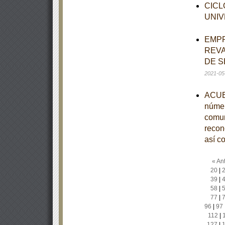
CICL
UNIV
EMPR
REVA
DE S
2021-05
ACUER
númer
comun
recono
así c
« Ant
20
|
39
|
58
|
77
|
96
|
97
112
|
127
|