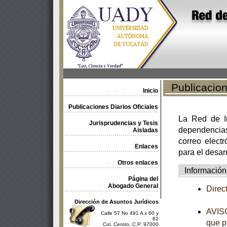
Publicacione
Inicio
Publicaciones Diarios Oficiales
La Red de In
Jurisprudencias y Tesis
dependencia
Aisladas
correo electr
Enlaces
para el desar
Otros enlaces
Información
Página del
Abogado General
Direc
Dirección de Asuntos Jurídicos
AVISO
Calle 57 No 491 A x 60 y
62
que p
Col. Centro, C.P. 97000