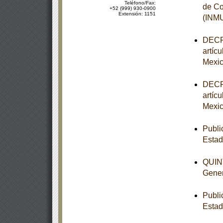
Teléfono/Fax:
de Co
+52 (999) 930-0900
Extensión: 1151
(INM
DECRE
artíc
Mexic
DECRE
artíc
Mexic
Publi
Esta
QUINT
Gener
Publi
Estad