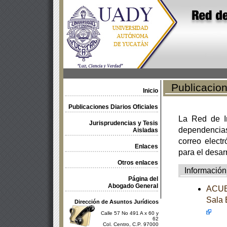
Publicacione
Inicio
Publicaciones Diarios Oficiales
La Red de In
Jurisprudencias y Tesis
dependencia
Aisladas
correo electr
Enlaces
para el desar
Otros enlaces
Información
Página del
Abogado General
ACUER
Sala 
Dirección de Asuntos Jurídicos
Calle 57 No 491 A x 60 y
62
Col. Centro, C.P. 97000