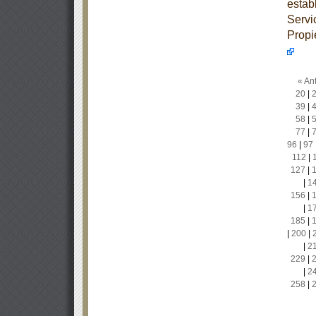
estab
Servi
Propi
« Ant
20
|
39
|
58
|
77
|
96
|
97
112
|
127
|
|
1
156
|
|
1
185
|
|
200
|
|
2
229
|
|
2
258
|