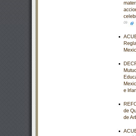
mater
accio
celeb
09
ACUER
Reglas
Mexic
DECRE
Mutuo
Educa
Mexic
e Irla
REFOR
de Qu
de Ar
ACUER