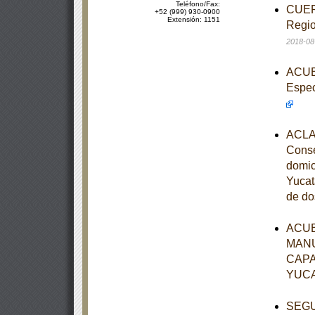
Teléfono/Fax:
CUERD
+52 (999) 930-0900
Extensión: 1151
Regio
2018-08
ACUER
Espec
ACLAR
Conse
domic
Yucat
de do
ACUE
MANU
CAPA
YUC
SEGUN