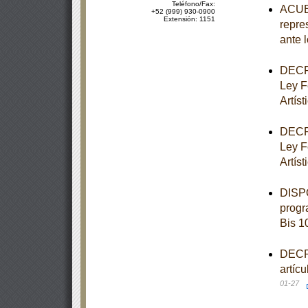
Teléfono/Fax:
ACUER
+52 (999) 930-0900
Extensión: 1151
repre
ante 
DECRE
Ley F
Artíst
DECRE
Ley F
Artíst
DISPO
progr
Bis 1
DECRE
artíc
01-27