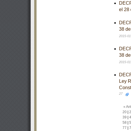
DECRE
el 28
DECRE
38 de
2015-01
DECRE
38 de
2015-01
DECRE
Ley Re
Const
27
« Ant
20
|
39
|
58
|
77
|