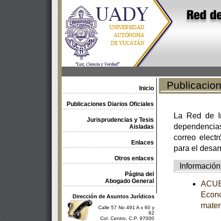
Publicacione
Inicio
Publicaciones Diarios Oficiales
La Red de In
Jurisprudencias y Tesis
dependencia
Aisladas
correo electr
Enlaces
para el desar
Otros enlaces
Información
Página del
Abogado General
ACUER
Econo
Dirección de Asuntos Jurídicos
mater
Calle 57 No 491 A x 60 y
62
Col. Centro, C.P. 97000