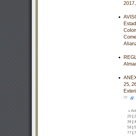
2017,
AVISO
Estad
Colom
Comer
Alian
REGLA
Almac
ANEXOS
25, 2
Exter
09
« Ant
20
|
39
|
58
|
77
|