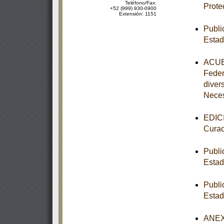
Teléfono/Fax:
Prote
+52 (999) 930-0900
Extensión: 1151
Publi
Estad
ACUER
Feder
diver
Nece
EDICI
Curac
Publi
Estad
Publi
Estad
ANEXO