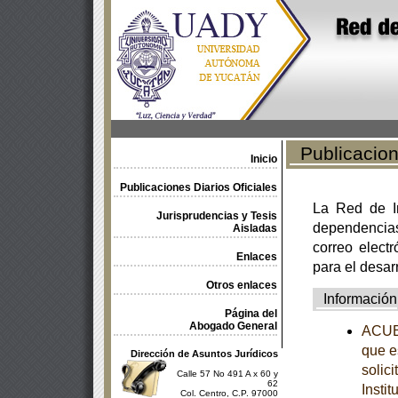
Publicacione
Inicio
Publicaciones Diarios Oficiales
La Red de In
Jurisprudencias y Tesis
dependencia
Aisladas
correo electr
Enlaces
para el desar
Otros enlaces
Información
Página del
Abogado General
ACUER
que e
Dirección de Asuntos Jurídicos
solic
Calle 57 No 491 A x 60 y
62
Insti
Col. Centro, C.P. 97000