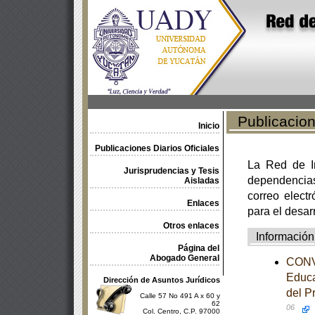
Publicacione
Inicio
Publicaciones Diarios Oficiales
La Red de In
Jurisprudencias y Tesis
dependencia
Aisladas
correo electr
Enlaces
para el desar
Otros enlaces
Información
Página del
Abogado General
CONVE
Educa
Dirección de Asuntos Jurídicos
del P
Calle 57 No 491 A x 60 y
62
06
Col. Centro, C.P. 97000