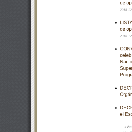
de op
2018-12
LISTA
de op
2018-12
CONVE
celeb
Nacio
Super
Progr
DECRE
Orgán
DECRE
el Es
« Ant