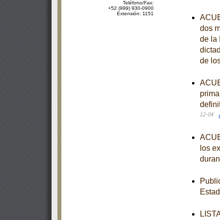
Teléfono/Fax:
+52 (999) 930-0900
Extensión: 1151
ACUER
dos m
de la
dicta
de lo
ACUER
prima
defin
12-04
ACUER
los e
duran
Publi
Estad
LISTA