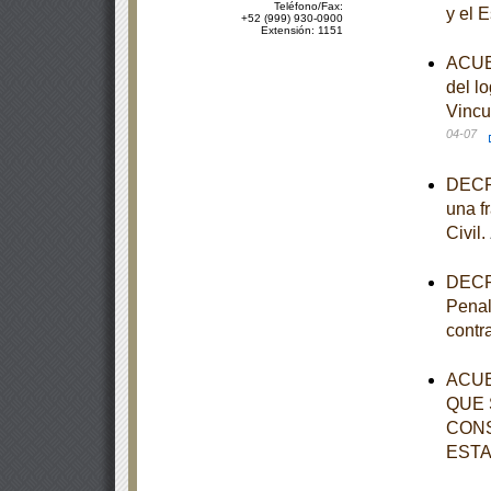
Teléfono/Fax:
y el 
+52 (999) 930-0900
Extensión: 1151
ACUER
del l
Vincu
04-07
DECRE
una fr
Civil.
DECRE
Penal
contr
ACUE
QUE 
CONS
ESTA