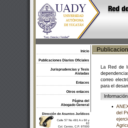
Publicacione
Inicio
Publicaciones Diarios Oficiales
La Red de In
Jurisprudencias y Tesis
dependencia
Aisladas
correo electr
Enlaces
para el desar
Otros enlaces
Información
Página del
Abogado General
ANEXO
del P
Dirección de Asuntos Jurídicos
ejerc
Calle 57 No 491 A x 60 y
62
Agric
Col. Centro, C.P. 97000