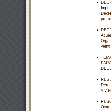
DECRE
Impue
Decre
promo
DECRE
Acuer
Organ
veint
TEMA
PARA
DEL 
REGLA
Derec
Vivie
RESOL
Otorg