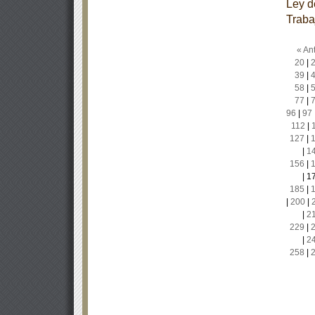
Ley d
Traba
« Ant
20
|
39
|
58
|
77
|
96
|
97
112
|
127
|
|
1
156
|
|
1
185
|
|
200
|
|
2
229
|
|
2
258
|