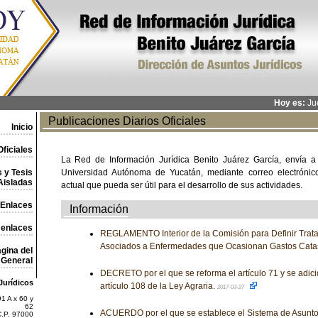
Hoy es:
Jue
Publicaciones Diarios Oficiales
Inicio
ficiales
La Red de Información Jurídica Benito Juárez García, envía a
 y Tesis
Universidad Autónoma de Yucatán, mediante correo electrónico,
Aisladas
actual que pueda ser útil para el desarrollo de sus actividades.
Enlaces
Información
 enlaces
REGLAMENTO Interior de la Comisión para Definir Trat
Asociados a Enfermedades que Ocasionan Gastos Catas
gina del
General
DECRETO por el que se reforma el artículo 71 y se adici
Jurídicos
artículo 108 de la Ley Agraria.
2017-03-27
1 A x 60 y
62
ACUERDO por el que se establece el Sistema de Asuntos
C.P. 97000