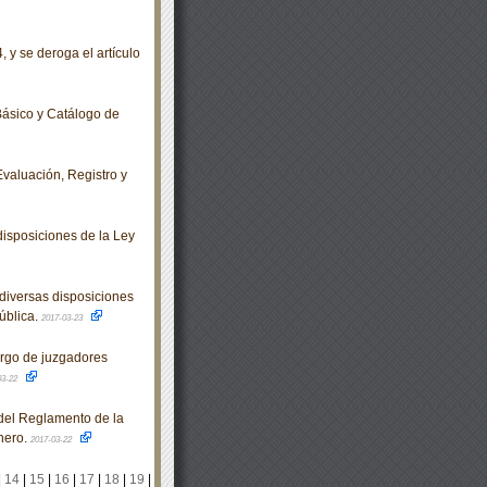
 y se deroga el artículo
ásico y Catálogo de
valuación, Registro y
isposiciones de la Ley
diversas disposiciones
ública.
2017-03-23
argo de juzgadores
03-22
del Reglamento de la
nero.
2017-03-22
|
14
|
15
|
16
|
17
|
18
|
19
|