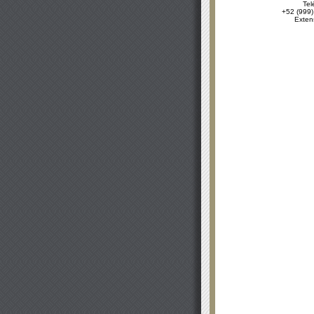
Tel
+52 (999)
Exten