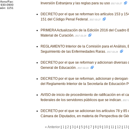
éfono/Fax:
Inversión Extranjera y las reglas para su uso
2017-03-27
 930-0900
sión: 1151
DECRETO por el que se reforman los artículos 153 y 154,
151 del Código Penal Federal.
2017-03-27
PRIMERA Actualización de la Edición 2016 del Cuadro B
Material de Curación.
2017-03-24
REGLAMENTO Interior de la Comisión para el Análisis, E
Seguimiento de las Enfermedades Raras.
2017-03-24
DECRETO por el que se reforman y adicionan diversas d
General de Educación.
2017-03-23
DECRETO por el que se reforman, adicionan y derogan 
del Reglamento Interior de la Secretaría de Educación P
AVISO de inicio de procedimiento de ratificación en el c
federales de los servidores públicos que se indican.
2017-
DECRETO por el que se adicionan los artículos 78 y 85 
Cámara de Diputados, en materia de Perspectiva de Gé
« Anterior
|
1
|
2
|
3
|
4
|
5
|
6
|
7
|
8
|
9
|
10
|
11
|
12
|
13