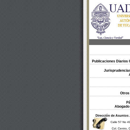
Publicaciones Diarios O
Jurisprudencias
Otros
Pá
Abogado 
Dirección de Asuntos 
Calle 57 No 49
Col. Centro, 