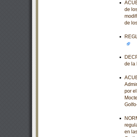
ACUER
de lo
modif
de lo
REGLA
DECRE
de la
ACUER
Admin
por e
Mocte
Golfo
NORM
regul
en la