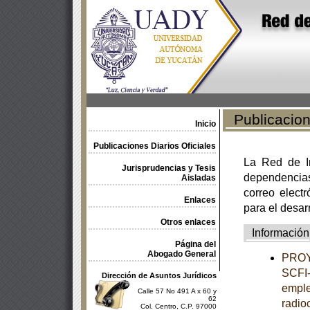
Publicacione
Inicio
Publicaciones Diarios Oficiales
La Red de In
Jurisprudencias y Tesis
dependencia
Aisladas
correo electr
Enlaces
para el desar
Otros enlaces
Información
Página del
Abogado General
PROY
SCFI-
Dirección de Asuntos Jurídicos
emple
Calle 57 No 491 A x 60 y
62
radio
Col. Centro, C.P. 97000