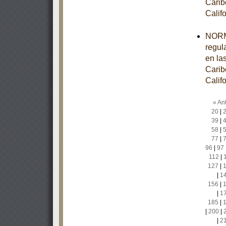
Carib
Calif
NORM
regul
en la
Carib
Calif
« Ant
20
|
39
|
58
|
77
|
96
|
97
112
|
127
|
|
1
156
|
|
1
185
|
|
200
|
|
2