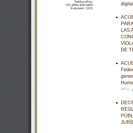
Teléfono/Fax:
digit
+52 (999) 930-0900
Extensión: 1151
ACUE
PARA
LAS 
CONO
VIOL
DE T
ACUER
Feder
gener
Human
09-12
DECR
REGL
PÚBL
JURÍ