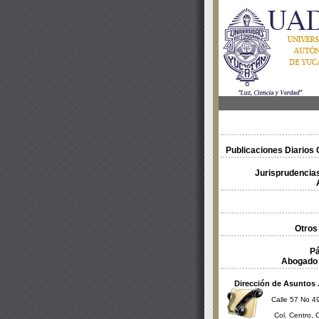
Publicaciones Diarios O
Jurisprudencias
Otros
Pá
Abogado 
Dirección de Asuntos 
Calle 57 No 49
Col. Centro, 