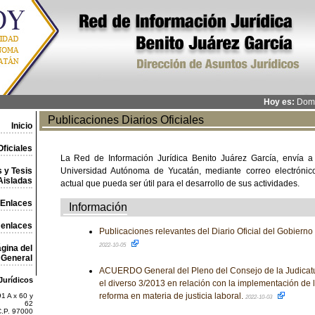
Hoy es:
Domi
Publicaciones Diarios Oficiales
Inicio
ficiales
La Red de Información Jurídica Benito Juárez García, envía a
 y Tesis
Universidad Autónoma de Yucatán, mediante correo electrónico,
Aisladas
actual que pueda ser útil para el desarrollo de sus actividades.
Enlaces
Información
 enlaces
Publicaciones relevantes del Diario Oficial del Gobiern
2022-10-05
gina del
General
ACUERDO General del Pleno del Consejo de la Judicatu
Jurídicos
el diverso 3/2013 en relación con la implementación de l
reforma en materia de justicia laboral.
1 A x 60 y
2022-10-03
62
C.P. 97000