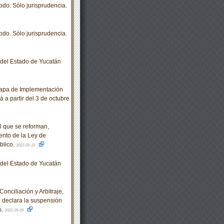
odo. Sólo jurisprudencia.
odo. Sólo jurisprudencia.
o del Estado de Yucatán
tapa de Implementación
á a partir del 3 de octubre
 que se reforman,
ento de la Ley de
blico.
2022-09-19
o del Estado de Yucatán
nciliación y Arbitraje,
e declara la suspensión
s.
2022-09-09