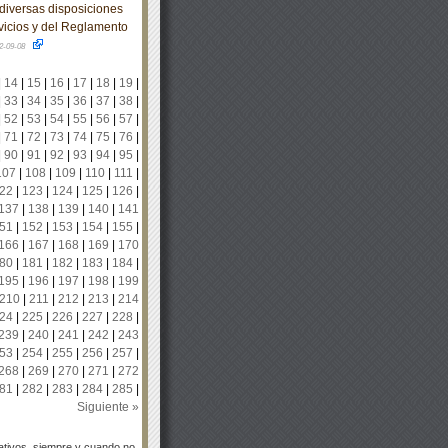
diversas disposiciones
vicios y del Reglamento
2-09-08
|
14
|
15
|
16
|
17
|
18
|
19
|
|
33
|
34
|
35
|
36
|
37
|
38
|
|
52
|
53
|
54
|
55
|
56
|
57
|
|
71
|
72
|
73
|
74
|
75
|
76
|
|
90
|
91
|
92
|
93
|
94
|
95
|
107
|
108
|
109
|
110
|
111
|
22
|
123
|
124
|
125
|
126
|
137
|
138
|
139
|
140
|
141
51
|
152
|
153
|
154
|
155
|
166
|
167
|
168
|
169
|
170
80
|
181
|
182
|
183
|
184
|
195
|
196
|
197
|
198
|
199
210
|
211
|
212
|
213
|
214
24
|
225
|
226
|
227
|
228
|
239
|
240
|
241
|
242
|
243
53
|
254
|
255
|
256
|
257
|
268
|
269
|
270
|
271
|
272
81
|
282
|
283
|
284
|
285
|
Siguiente »
tivos, siempre y cuando no