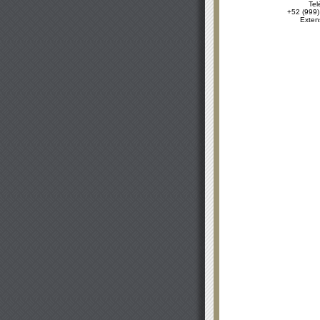
Tel
+52 (999)
Exten