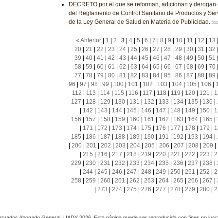
DECRETO por el que se reforman, adicionan y derogan 
del Reglamento de Control Sanitario de Productos y Ser
de la Ley General de Salud en Materia de Publicidad.
202
« Anterior
|
1
|
2
|
3
|
4
|
5
|
6
|
7
|
8
|
9
|
10
|
11
|
12
|
13
20
|
21
|
22
|
23
|
24
|
25
|
26
|
27
|
28
|
29
|
30
|
31
|
32
39
|
40
|
41
|
42
|
43
|
44
|
45
|
46
|
47
|
48
|
49
|
50
|
51
58
|
59
|
60
|
61
|
62
|
63
|
64
|
65
|
66
|
67
|
68
|
69
|
70
77
|
78
|
79
|
80
|
81
|
82
|
83
|
84
|
85
|
86
|
87
|
88
|
89
96
|
97
|
98
|
99
|
100
|
101
|
102
|
103
|
104
|
105
|
106
|
112
|
113
|
114
|
115
|
116
|
117
|
118
|
119
|
120
|
121
|
1
127
|
128
|
129
|
130
|
131
|
132
|
133
|
134
|
135
|
136
|
|
142
|
143
|
144
|
145
|
146
|
147
|
148
|
149
|
150
|
1
156
|
157
|
158
|
159
|
160
|
161
|
162
|
163
|
164
|
165
|
|
171
|
172
|
173
|
174
|
175
|
176
|
177
|
178
|
179
|
1
185
|
186
|
187
|
188
|
189
|
190
|
191
|
192
|
193
|
194
|
|
200
|
201
|
202
|
203
|
204
|
205
|
206
|
207
|
208
|
209
|
|
215
|
216
|
217
|
218
|
219
|
220
|
221
|
222
|
223
|
2
229
|
230
|
231
|
232
|
233
|
234
|
235
|
236
|
237
|
238
|
|
244
|
245
|
246
|
247
|
248
|
249
|
250
|
251
|
252
|
2
258
|
259
|
260
|
261
|
262
|
263
|
264
|
265
|
266
|
267
|
|
273
|
274
|
275
|
276
|
277
|
278
|
279
|
280
|
2
rvados Abogado General, UADY 2026. Esta página puede ser reproducida con fines no lucra