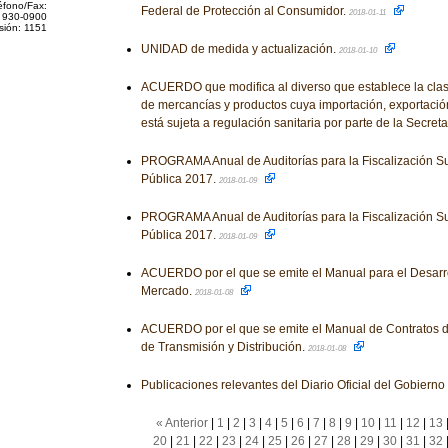
éfono/Fax:
Federal de Protección al Consumidor.
2018-01-11
 930-0900
sión: 1151
UNIDAD de medida y actualización.
2018-01-10
ACUERDO que modifica al diverso que establece la clasif
de mercancías y productos cuya importación, exportación
está sujeta a regulación sanitaria por parte de la Secret
PROGRAMA Anual de Auditorías para la Fiscalización Su
Pública 2017.
2018-01-09
PROGRAMA Anual de Auditorías para la Fiscalización Su
Pública 2017.
2018-01-09
ACUERDO por el que se emite el Manual para el Desarro
Mercado.
2018-01-08
ACUERDO por el que se emite el Manual de Contratos d
de Transmisión y Distribución.
2018-01-08
Publicaciones relevantes del Diario Oficial del Gobiern
« Anterior
|
1
|
2
|
3
|
4
|
5
|
6
|
7
|
8
|
9
|
10
|
11
|
12
|
13
20
|
21
|
22
|
23
|
24
|
25
|
26
|
27
|
28
|
29
|
30
|
31
|
32