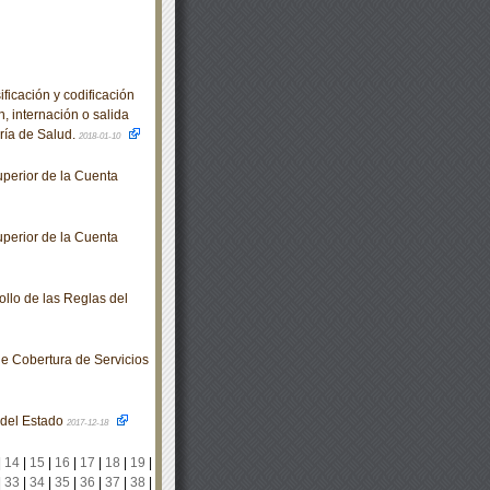
icación y codificación
, internación o salida
aría de Salud.
2018-01-10
perior de la Cuenta
perior de la Cuenta
llo de las Reglas del
e Cobertura de Servicios
o del Estado
2017-12-18
|
14
|
15
|
16
|
17
|
18
|
19
|
|
33
|
34
|
35
|
36
|
37
|
38
|