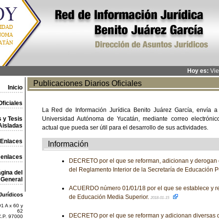
Hoy es:
Vie
Publicaciones Diarios Oficiales
Inicio
ficiales
La Red de Información Jurídica Benito Juárez García, envía a
 y Tesis
Universidad Autónoma de Yucatán, mediante correo electrónico,
Aisladas
actual que pueda ser útil para el desarrollo de sus actividades.
Enlaces
Información
 enlaces
DECRETO por el que se reforman, adicionan y derogan 
del Reglamento Interior de la Secretaría de Educación P
gina del
General
ACUERDO número 01/01/18 por el que se establece y re
Jurídicos
de Educación Media Superior.
2018-01-15
1 A x 60 y
62
DECRETO por el que se reforman y adicionan diversas d
C.P. 97000