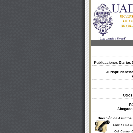
Publicaciones Diarios O
Jurisprudencias
Otros
Pá
Abogado 
Dirección de Asuntos 
Calle 57 No 49
Col. Centro, 