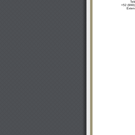
Tel
+52 (999)
Exten