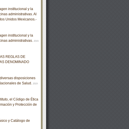
gen institucional y la
inas administrativas. Al
ados Unidos Mexicanos.-
gen institucional y la
cinas administrativas.
2019-
LAS REGLAS DE
DAS DENOMINADO
diversas disposiciones
 Nacionales de Salud.
2019-
tuto, el Código de Ética
ormación y Protección de
sico y Catálogo de