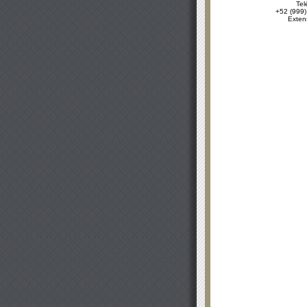
Tel
+52 (999)
Exten