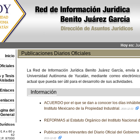
Hoy es:
Jue
Publicaciones Diarios Oficiales
Inicio
ficiales
La Red de Información Jurídica Benito Juárez García, envía a
 y Tesis
Universidad Autónoma de Yucatán, mediante correo electrónico,
Aisladas
actual que pueda ser útil para el desarrollo de sus actividades.
Enlaces
Información
 enlaces
ACUERDO por el que se dan a conocer los días inhábile
Instituto Mexicano de la Propiedad Industrial.
2019-12-03
gina del
General
REFORMAS al Estatuto Orgánico del Instituto Nacional d
Jurídicos
1 A x 60 y
Publicaciones relevantes del Diario Oficial del Gobiern
62
C.P. 97000
2019-12-02