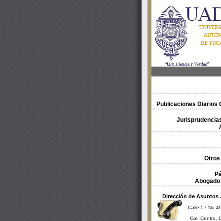
Publicaciones Diarios O
Jurisprudencias
Otros
Pá
Abogado 
Dirección de Asuntos 
Calle 57 No 49
Col. Centro, 