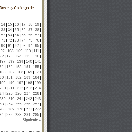
Básico y Catálogo de
|
14
|
15
|
16
|
17
|
18
|
19
|
|
33
|
34
|
35
|
36
|
37
|
38
|
|
52
|
53
|
54
|
55
|
56
|
57
|
|
71
|
72
|
73
|
74
|
75
|
76
|
|
90
|
91
|
92
|
93
|
94
|
95
|
107
|
108
|
109
|
110
|
111
|
22
|
123
|
124
|
125
|
126
|
137
|
138
|
139
|
140
|
141
51
|
152
|
153
|
154
|
155
|
166
|
167
|
168
|
169
|
170
80
|
181
|
182
|
183
|
184
|
195
|
196
|
197
|
198
|
199
210
|
211
|
212
|
213
|
214
24
|
225
|
226
|
227
|
228
|
239
|
240
|
241
|
242
|
243
53
|
254
|
255
|
256
|
257
|
268
|
269
|
270
|
271
|
272
81
|
282
|
283
|
284
|
285
|
Siguiente »
tivos, siempre y cuando no