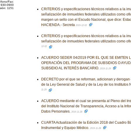
éfono/Fax:
 930-0900
sión: 1151
CRITERIOS y especificaciones técnicos relativos a la ima
señalización de inmuebles federales utilizados como ofic
margen un sello con el Escudo Nacional, que dice: Est
HACIENDA.- Secreta
2019-12-02
CRITERIOS y especificaciones técnicos relativos a la ima
señalización de inmuebles federales utilizados como ofi
12-02
ACUERDO SEDER 04/2019 POR EL QUE SE EMITEN 
OPERACIÓN DEL PROGRAMA DE SUBSIDIOS O AYU
SUBSIDIO AL INTERÉS BANCARIO.
2019-11-29
DECRETO por el que se reforman, adicionan y derogan 
de la Ley General de Salud y de la Ley de los Institutos
11-29
ACUERDO mediante el cual se presenta al Pleno del Insti
del Instituto Nacional de Transparencia, Acceso a la Inf
Datos Personales.
2019-11-28
CUARTA Actualización de la Edición 2018 del Cuadro Bá
Instrumental y Equipo Médico.
2019-11-28