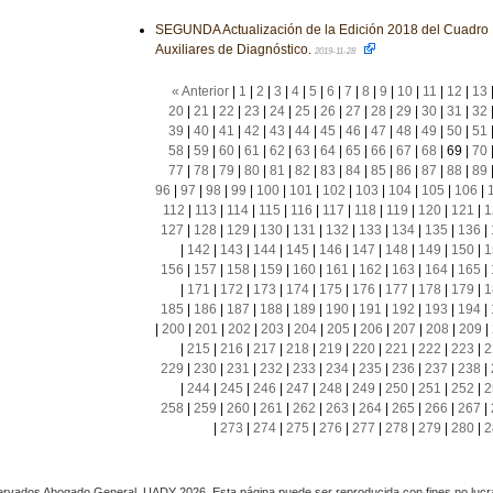
SEGUNDA Actualización de la Edición 2018 del Cuadro 
Auxiliares de Diagnóstico.
2019-11-28
« Anterior
|
1
|
2
|
3
|
4
|
5
|
6
|
7
|
8
|
9
|
10
|
11
|
12
|
13
20
|
21
|
22
|
23
|
24
|
25
|
26
|
27
|
28
|
29
|
30
|
31
|
32
39
|
40
|
41
|
42
|
43
|
44
|
45
|
46
|
47
|
48
|
49
|
50
|
51
58
|
59
|
60
|
61
|
62
|
63
|
64
|
65
|
66
|
67
|
68
|
69
|
70
77
|
78
|
79
|
80
|
81
|
82
|
83
|
84
|
85
|
86
|
87
|
88
|
89
96
|
97
|
98
|
99
|
100
|
101
|
102
|
103
|
104
|
105
|
106
|
112
|
113
|
114
|
115
|
116
|
117
|
118
|
119
|
120
|
121
|
1
127
|
128
|
129
|
130
|
131
|
132
|
133
|
134
|
135
|
136
|
|
142
|
143
|
144
|
145
|
146
|
147
|
148
|
149
|
150
|
1
156
|
157
|
158
|
159
|
160
|
161
|
162
|
163
|
164
|
165
|
|
171
|
172
|
173
|
174
|
175
|
176
|
177
|
178
|
179
|
1
185
|
186
|
187
|
188
|
189
|
190
|
191
|
192
|
193
|
194
|
|
200
|
201
|
202
|
203
|
204
|
205
|
206
|
207
|
208
|
209
|
|
215
|
216
|
217
|
218
|
219
|
220
|
221
|
222
|
223
|
2
229
|
230
|
231
|
232
|
233
|
234
|
235
|
236
|
237
|
238
|
|
244
|
245
|
246
|
247
|
248
|
249
|
250
|
251
|
252
|
2
258
|
259
|
260
|
261
|
262
|
263
|
264
|
265
|
266
|
267
|
|
273
|
274
|
275
|
276
|
277
|
278
|
279
|
280
|
2
rvados Abogado General, UADY 2026. Esta página puede ser reproducida con fines no lucra