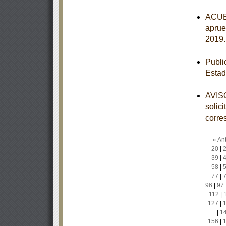
ACUER
aprue
2019
Publi
Estad
AVISO
solic
corre
« Ant
20
|
39
|
58
|
77
|
96
|
97
112
|
127
|
|
1
156
|