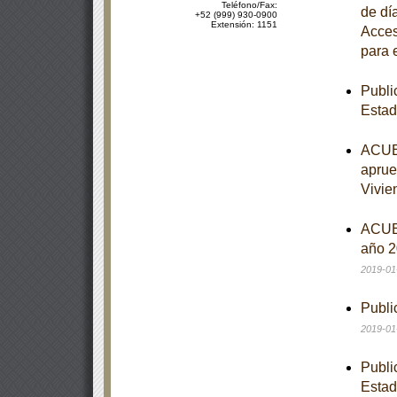
Teléfono/Fax:
de dí
+52 (999) 930-0900
Extensión: 1151
Acces
para 
Publi
Estad
ACUER
aprue
Vivie
ACUER
año 2
2019-01
Publi
2019-01
Publi
Estad