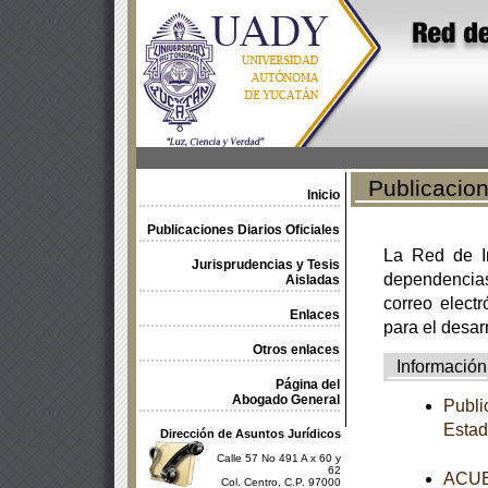
Publicacione
Inicio
Publicaciones Diarios Oficiales
La Red de In
Jurisprudencias y Tesis
dependencia
Aisladas
correo electr
Enlaces
para el desar
Otros enlaces
Información
Página del
Abogado General
Publi
Estad
Dirección de Asuntos Jurídicos
Calle 57 No 491 A x 60 y
62
ACUER
Col. Centro, C.P. 97000