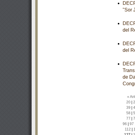
DECRE
"Sor 
DECRE
del R
DECRE
del R
DECRE
Trans
de Da
Congr
« Ant
20
|
39
|
58
|
77
|
96
|
97
112
|
127
|