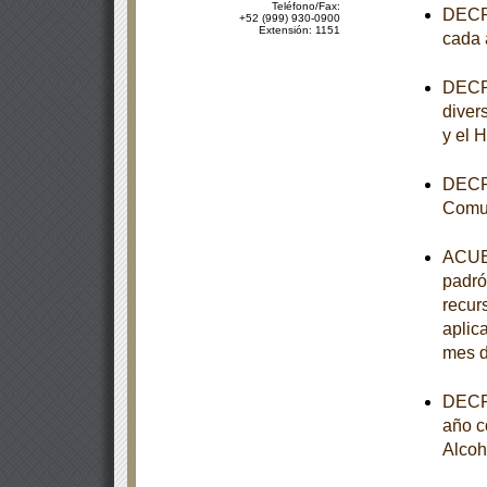
Teléfono/Fax:
DECRE
+52 (999) 930-0900
Extensión: 1151
cada 
DECRE
diver
y el 
DECRE
Comun
ACUER
padró
recur
aplica
mes d
DECRE
año c
Alcoh