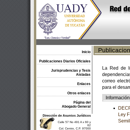
Publicacione
Inicio
Publicaciones Diarios Oficiales
La Red de In
Jurisprudencias y Tesis
dependencia
Aisladas
correo electr
Enlaces
para el desar
Otros enlaces
Información
Página del
Abogado General
DECRE
Ley F
Dirección de Asuntos Jurídicos
Semil
Calle 57 No 491 A x 60 y
62
Col. Centro, C.P. 97000