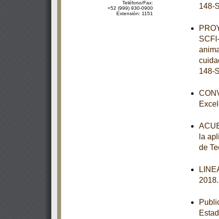
Teléfono/Fax:
148-S
+52 (999) 930-0900
Extensión: 1151
PROY
SCFI-
anima
cuida
148-S
CONVO
Excel
ACUER
la apl
de Te
LINEA
2018
Publi
Esta