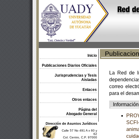
Publicacione
Inicio
Publicaciones Diarios Oficiales
La Red de In
Jurisprudencias y Tesis
dependencia
Aisladas
correo electr
Enlaces
para el desar
Otros enlaces
Información
Página del
Abogado General
PROY
SCFI-
Dirección de Asuntos Jurídicos
anima
Calle 57 No 491 A x 60 y
62
cuida
Col. Centro, C.P. 97000