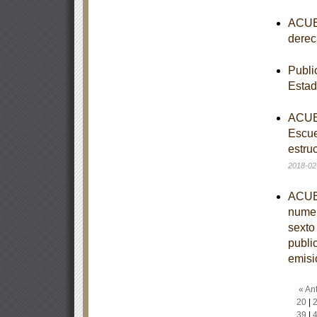
ACUER
derec
Publi
Esta
ACUER
Escue
estruc
2018-02
ACUER
numer
sexto
publi
emisi
« Ant
20
|
39
|