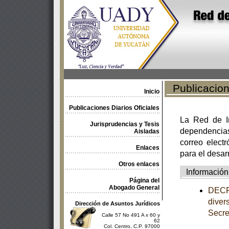
Publicacione
Inicio
Publicaciones Diarios Oficiales
La Red de In
Jurisprudencias y Tesis
dependencia
Aisladas
correo electr
Enlaces
para el desar
Otros enlaces
Información
Página del
Abogado General
DECRE
diver
Dirección de Asuntos Jurídicos
Secre
Calle 57 No 491 A x 60 y
62
Col. Centro, C.P. 97000