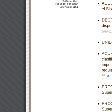
Teléfono/Fax:
ACUER
+52 (999) 930-0900
Extensión: 1151
el Si
DECRE
dispo
2018-01
UNIDA
ACUER
clasi
import
regul
10
PROGR
Super
PROGR
Super