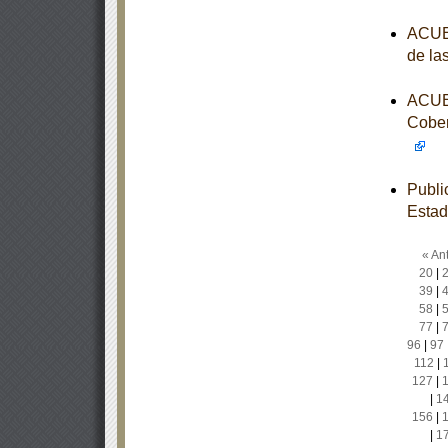
ACUER
de la
ACUER
Cober
Publi
Esta
« Ant
20
|
39
|
58
|
77
|
96
|
97
112
|
127
|
|
1
156
|
|
1