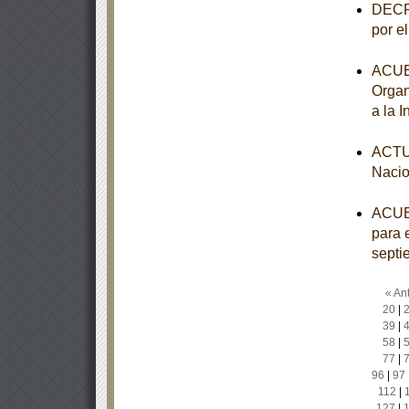
DECRE
por e
ACUER
Organ
a la 
ACTUA
Nacio
ACUER
para e
septi
« Ant
20
|
39
|
58
|
77
|
96
|
97
112
|
127
|