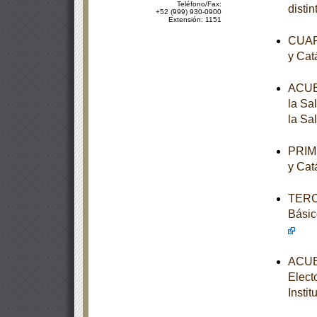
Teléfono/Fax:
disti
+52 (999) 930-0900
Extensión: 1151
CUART
y Cat
ACUER
la Sa
la Sa
PRIME
y Cat
TERCE
Básic
ACUER
Elect
Instit