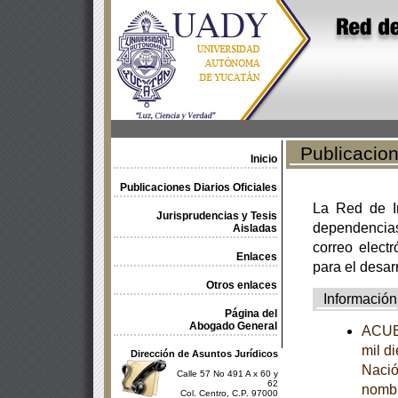
Publicacione
Inicio
Publicaciones Diarios Oficiales
La Red de In
Jurisprudencias y Tesis
dependencia
Aisladas
correo electr
Enlaces
para el desar
Otros enlaces
Información
Página del
Abogado General
ACUER
mil d
Dirección de Asuntos Jurídicos
Nació
Calle 57 No 491 A x 60 y
62
nombr
Col. Centro, C.P. 97000