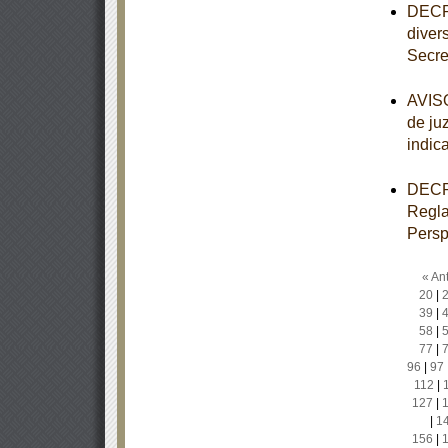
DECRE
diver
Secre
AVISO
de ju
indic
DECRE
Regla
Persp
« Ant
20
|
39
|
58
|
77
|
96
|
97
112
|
127
|
|
1
156
|