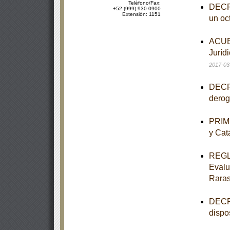
Teléfono/Fax:
DECRE
+52 (999) 930-0900
Extensión: 1151
un oct
ACUER
Jurídi
2017-03
DECRE
derog
PRIME
y Cat
REGLA
Evalu
Rara
DECRE
dispo