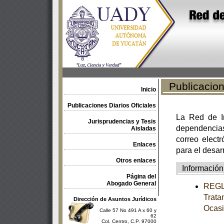
Publicacione
Inicio
Publicaciones Diarios Oficiales
La Red de In
Jurisprudencias y Tesis
dependencia
Aisladas
correo electr
Enlaces
para el desar
Otros enlaces
Información
Página del
Abogado General
REGLA
Trata
Dirección de Asuntos Jurídicos
Ocasi
Calle 57 No 491 A x 60 y
62
Col. Centro, C.P. 97000