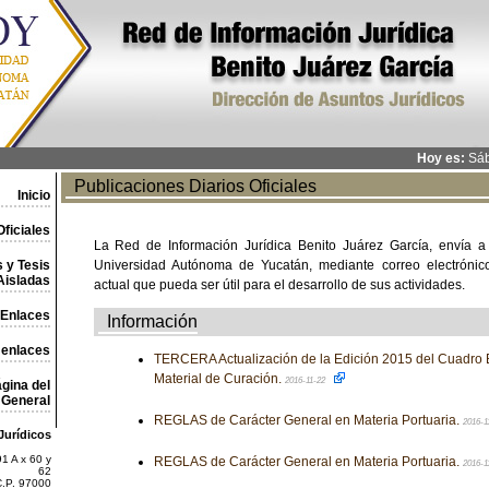
Hoy es:
Sáb
Publicaciones Diarios Oficiales
Inicio
ficiales
La Red de Información Jurídica Benito Juárez García, envía a
 y Tesis
Universidad Autónoma de Yucatán, mediante correo electrónico,
Aisladas
actual que pueda ser útil para el desarrollo de sus actividades.
Enlaces
Información
 enlaces
TERCERA Actualización de la Edición 2015 del Cuadro 
Material de Curación.
2016-11-22
gina del
General
REGLAS de Carácter General en Materia Portuaria.
2016-1
Jurídicos
1 A x 60 y
REGLAS de Carácter General en Materia Portuaria.
2016-1
62
C.P. 97000