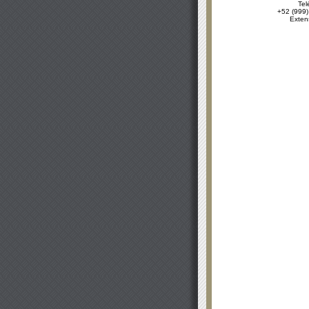
Tel
+52 (999)
Exten