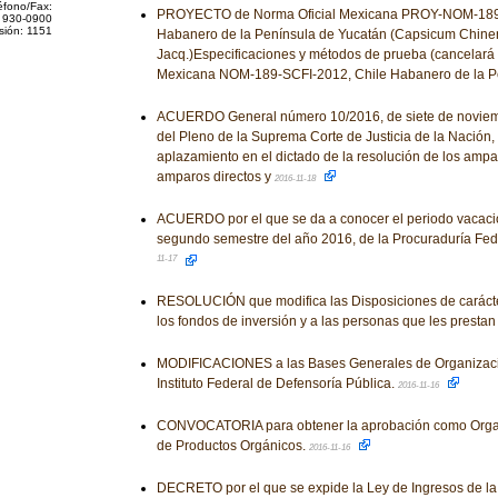
éfono/Fax:
PROYECTO de Norma Oficial Mexicana PROY-NOM-189-
 930-0900
sión: 1151
Habanero de la Península de Yucatán (Capsicum Chine
Jacq.)Especificaciones y métodos de prueba (cancelará 
Mexicana NOM-189-SCFI-2012, Chile Habanero de la P
ACUERDO General número 10/2016, de siete de noviembr
del Pleno de la Suprema Corte de Justicia de la Nación, 
aplazamiento en el dictado de la resolución de los ampar
amparos directos y
2016-11-18
ACUERDO por el que se da a conocer el periodo vacacio
segundo semestre del año 2016, de la Procuraduría Fed
11-17
RESOLUCIÓN que modifica las Disposiciones de carácte
los fondos de inversión y a las personas que les prestan
MODIFICACIONES a las Bases Generales de Organizaci
Instituto Federal de Defensoría Pública.
2016-11-16
CONVOCATORIA para obtener la aprobación como Organ
de Productos Orgánicos.
2016-11-16
DECRETO por el que se expide la Ley de Ingresos de la