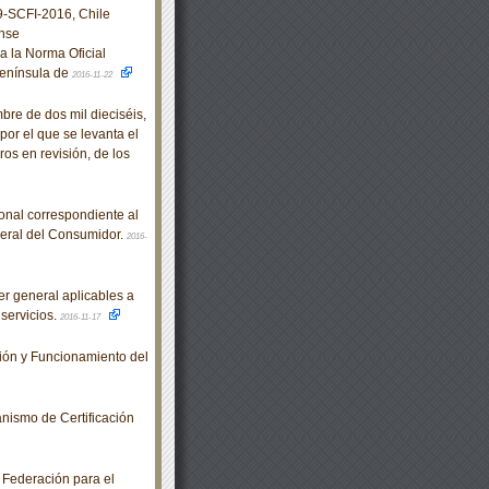
SCFI-2016, Chile
nse
a la Norma Oficial
enínsula de
2016-11-22
e de dos mil dieciséis,
por el que se levanta el
os en revisión, de los
nal correspondiente al
eral del Consumidor.
2016-
r general aplicables a
 servicios.
2016-11-17
ón y Funcionamiento del
ismo de Certificación
 Federación para el