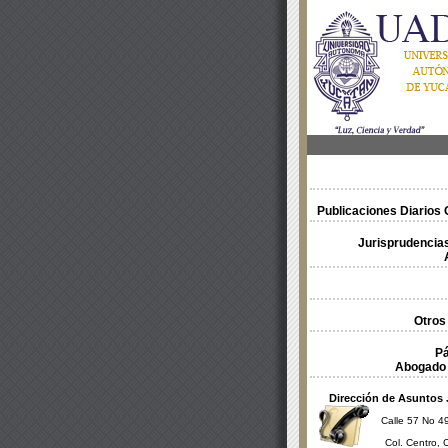
Publicaciones Diarios O
Jurisprudencias
Otros
Pá
Abogado 
Dirección de Asuntos 
Calle 57 No 49
Col. Centro, 