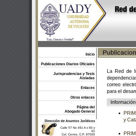
Publicacione
Inicio
Publicaciones Diarios Oficiales
La Red de In
Jurisprudencias y Tesis
dependencia
Aisladas
correo electr
Enlaces
para el desar
Otros enlaces
Información
Página del
Abogado General
PRIME
y Cat
Dirección de Asuntos Jurídicos
Calle 57 No 491 A x 60 y
62
PRIME
Col. Centro, C.P. 97000