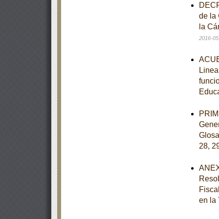
DECRE
de la
la Cá
2016-05
ACUER
Linea
funci
Educ
PRIME
Gener
Glosar
28, 2
ANEXO
Resol
Fisca
en la