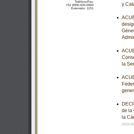
Teléfono/Fax:
y Cat
+52 (999) 930-0900
Extensión: 1151
ACUER
desig
Géner
Admin
ACUER
Conse
la Se
ACUER
Feder
gener
DECRE
de la
la Cá
2016-05