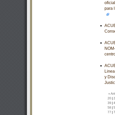
ofici
para 
ACUER
Conse
ACUER
NOM-0
centr
ACUER
Linea
y Dis
Justic
« Ant
20
|
39
|
58
|
77
|