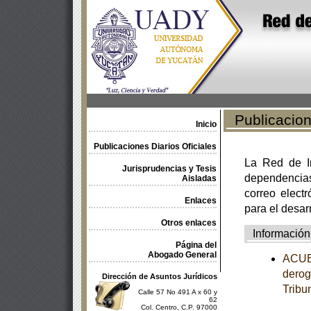
Publicacione
Inicio
Publicaciones Diarios Oficiales
La Red de In
Jurisprudencias y Tesis
dependencia
Aisladas
correo electr
Enlaces
para el desar
Otros enlaces
Información
Página del
Abogado General
ACUER
derog
Dirección de Asuntos Jurídicos
Tribu
Calle 57 No 491 A x 60 y
62
Col. Centro, C.P. 97000