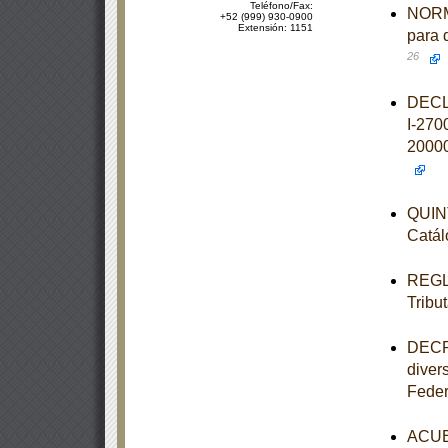
Teléfono/Fax:
NORM
+52 (999) 930-0900
Extensión: 1151
para 
26
DECL
I-270
2000
QUINT
Catál
REGLA
Tribut
DECRE
diver
Feder
ACUER