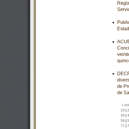
Regla
Servi
Publi
Estad
ACUER
Conci
veint
quinc
DECRE
diver
de Pr
de Sa
« Ant
20
|
39
|
58
|
77
|