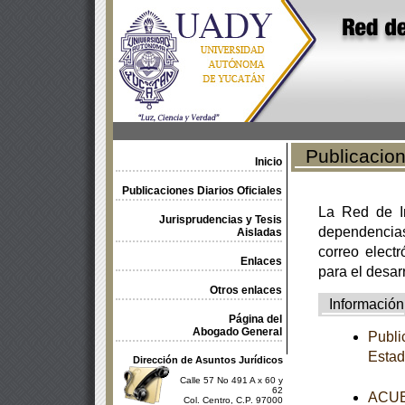
Publicacione
Inicio
Publicaciones Diarios Oficiales
La Red de In
Jurisprudencias y Tesis
dependencia
Aisladas
correo electr
Enlaces
para el desar
Otros enlaces
Información
Página del
Abogado General
Publi
Estad
Dirección de Asuntos Jurídicos
Calle 57 No 491 A x 60 y
62
ACUER
Col. Centro, C.P. 97000