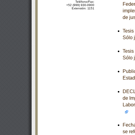
Teléfono/Fax:
Feder
+52 (999) 930-0900
Extensión: 1151
imple
de jus
Tesis
Sólo 
Tesis
Sólo 
Publi
Estad
DECLA
de Im
Labora
Fecha
se re