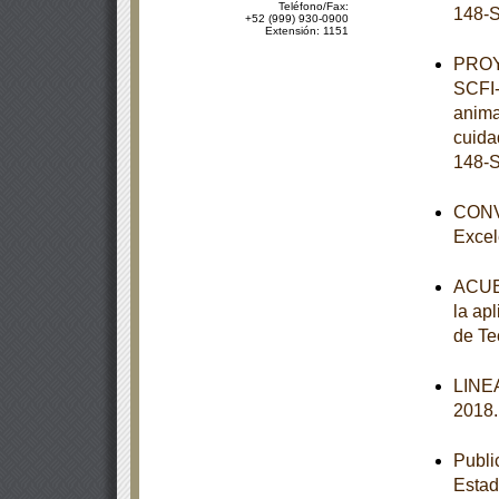
Teléfono/Fax:
148-S
+52 (999) 930-0900
Extensión: 1151
PROY
SCFI-
anima
cuida
148-S
CONVO
Excel
ACUER
la apl
de Te
LINEA
2018
Publi
Esta