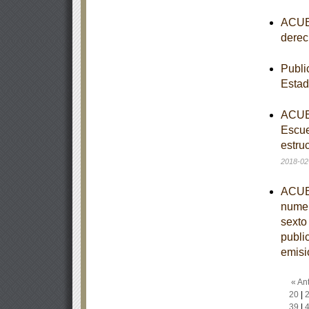
ACUER
derec
Publi
Esta
ACUER
Escue
estruc
2018-02
ACUER
numer
sexto
publi
emisi
« Ant
20
|
39
|