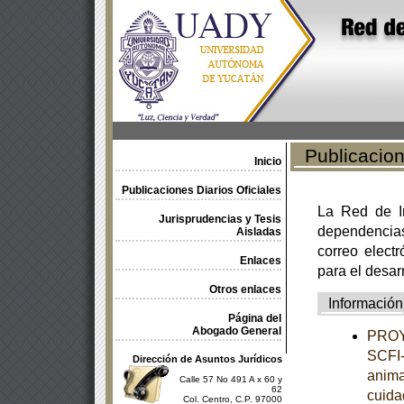
Publicacione
Inicio
Publicaciones Diarios Oficiales
La Red de In
Jurisprudencias y Tesis
dependencia
Aisladas
correo electr
Enlaces
para el desar
Otros enlaces
Información
Página del
Abogado General
PROY
SCFI-
Dirección de Asuntos Jurídicos
anima
Calle 57 No 491 A x 60 y
62
cuida
Col. Centro, C.P. 97000