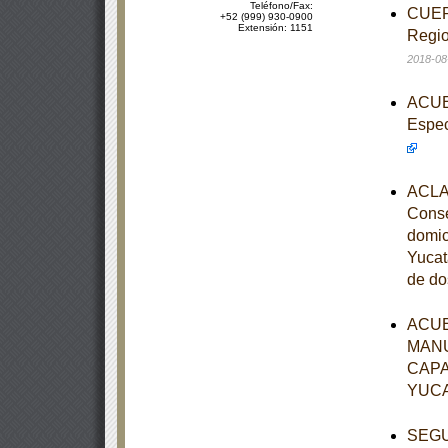
Teléfono/Fax:
CUERD
+52 (999) 930-0900
Extensión: 1151
Regio
2018-08
ACUER
Espec
ACLAR
Conse
domic
Yucat
de do
ACUE
MANU
CAPA
YUC
SEGUN