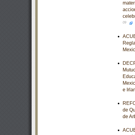
mater
accio
celeb
09
ACUER
Reglas
Mexic
DECRE
Mutuo
Educa
Mexic
e Irla
REFOR
de Qu
de Ar
ACUER