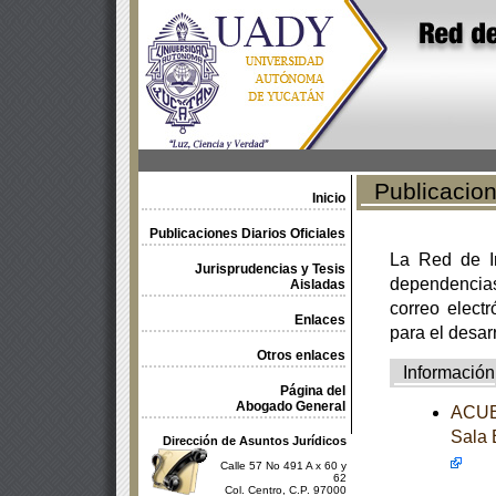
Publicacione
Inicio
Publicaciones Diarios Oficiales
La Red de In
Jurisprudencias y Tesis
dependencia
Aisladas
correo electr
Enlaces
para el desar
Otros enlaces
Información
Página del
Abogado General
ACUER
Sala 
Dirección de Asuntos Jurídicos
Calle 57 No 491 A x 60 y
62
Col. Centro, C.P. 97000