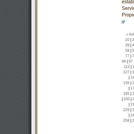
estab
Servi
Propi
« Ant
20
|
39
|
58
|
77
|
96
|
97
112
|
127
|
|
1
156
|
|
1
185
|
|
200
|
|
2
229
|
|
2
258
|