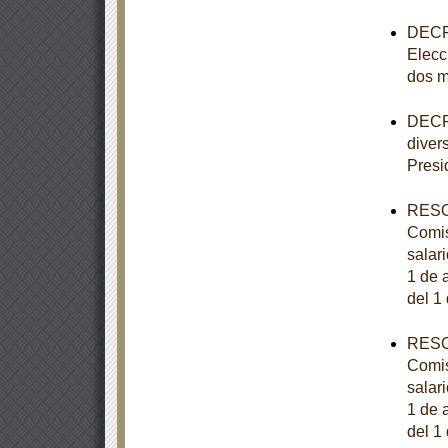
DECRE
Elecc
dos m
DECRE
diver
Presi
RESOL
Comis
salar
1 de a
del 1
RESOL
Comis
salar
1 de a
del 1