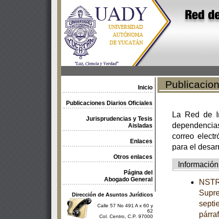
Publicacione
Inicio
Publicaciones Diarios Oficiales
La Red de In
Jurisprudencias y Tesis
dependencia
Aisladas
correo electr
Enlaces
para el desar
Otros enlaces
Información
Página del
Abogado General
NSTRU
Supre
Dirección de Asuntos Jurídicos
septi
Calle 57 No 491 A x 60 y
62
párra
Col. Centro, C.P. 97000