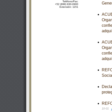
Teléfono/Fax:
Gener
+52 (999) 930-0900
Extensión: 1151
ACUER
Organ
confi
adqui
ACUER
Organ
confi
adqui
REFOR
Socia
Decla
prote
REFOR
10-01