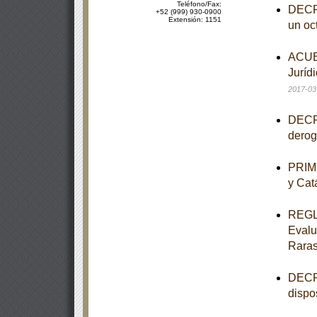
Teléfono/Fax:
DECRE
+52 (999) 930-0900
Extensión: 1151
un oct
ACUER
Jurídi
2017-03
DECRE
derog
PRIME
y Cat
REGLA
Evalu
Rara
DECRE
dispo