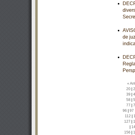
DECRE
diver
Secre
AVISO
de ju
indic
DECRE
Regla
Persp
« Ant
20
|
39
|
58
|
77
|
96
|
97
112
|
127
|
|
1
156
|