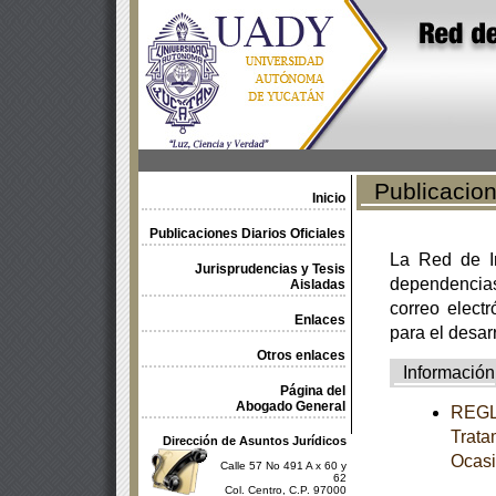
Publicacione
Inicio
Publicaciones Diarios Oficiales
La Red de In
Jurisprudencias y Tesis
dependencia
Aisladas
correo electr
Enlaces
para el desar
Otros enlaces
Información
Página del
Abogado General
REGLA
Trata
Dirección de Asuntos Jurídicos
Ocasi
Calle 57 No 491 A x 60 y
62
Col. Centro, C.P. 97000