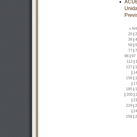
ACUER
Unida
Previ
« Ant
20
|
39
|
58
|
77
|
96
|
97
112
|
127
|
|
1
156
|
|
1
185
|
|
200
|
|
2
229
|
|
2
258
|