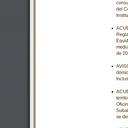
consu
del C
Instit
ACUER
Regla
Equid
media
de 20
AVISO
domici
Inclu
ACUER
terri
Ofici
Subal
se de