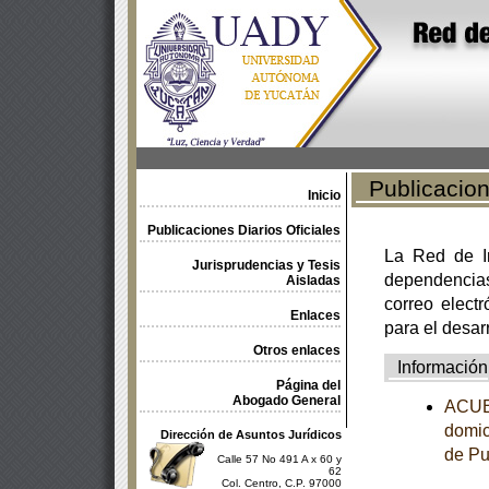
Publicacione
Inicio
Publicaciones Diarios Oficiales
La Red de In
Jurisprudencias y Tesis
dependencia
Aisladas
correo electr
Enlaces
para el desar
Otros enlaces
Información
Página del
Abogado General
ACUER
domic
Dirección de Asuntos Jurídicos
de Pu
Calle 57 No 491 A x 60 y
62
Col. Centro, C.P. 97000