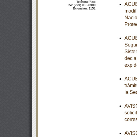
Teléfono/Fax:
ACUER
+52 (999) 930-0900
Extensión: 1151
modifi
Nacio
Prote
ACUER
Segun
Siste
decla
expid
ACUER
trámi
la Se
AVISO
solic
corre
AVISO