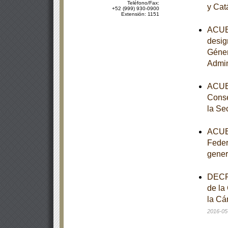
Teléfono/Fax:
y Cat
+52 (999) 930-0900
Extensión: 1151
ACUER
desig
Géner
Admin
ACUER
Conse
la Se
ACUER
Feder
gener
DECRE
de la
la Cá
2016-05