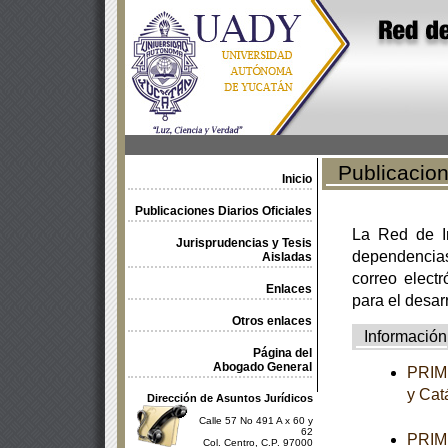
Publicacione
Inicio
Publicaciones Diarios Oficiales
La Red de In
Jurisprudencias y Tesis
dependencia
Aisladas
correo electr
Enlaces
para el desar
Otros enlaces
Información
Página del
Abogado General
PRIME
y Cat
Dirección de Asuntos Jurídicos
Calle 57 No 491 A x 60 y
62
PRIME
Col. Centro, C.P. 97000