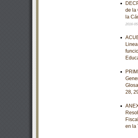
DECRE
de la
la Cá
2016-05
ACUER
Linea
funci
Educ
PRIME
Gener
Glosar
28, 2
ANEXO
Resol
Fisca
en la