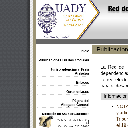
Publicacione
Inicio
Publicaciones Diarios Oficiales
La Red de In
Jurisprudencias y Tesis
dependencia
Aisladas
correo electr
Enlaces
para el desar
Otros enlaces
Información
Página del
Abogado General
NOTA 
y adi
Dirección de Asuntos Jurídicos
Tribu
Calle 57 No 491 A x 60 y
62
el 19
Col. Centro, C.P. 97000