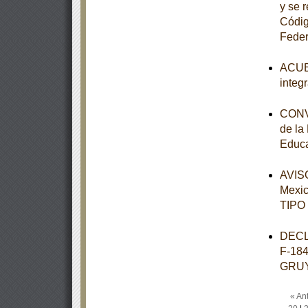
y se 
Códig
Feder
ACUER
integ
CONVE
de la
Educa
AVISO
Mexi
TIPO
DECL
F-18
GRU
« Ant