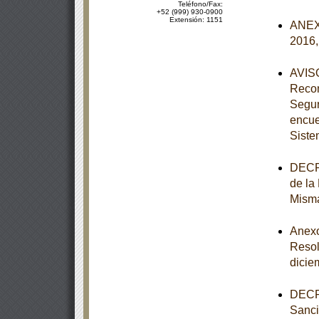
Teléfono/Fax:
+52 (999) 930-0900
Extensión: 1151
ANEXO
2016,
AVISO
Recom
Segur
encue
Siste
DECRE
de la
Mism
Anexos
Resol
dicie
DECRE
Sanci