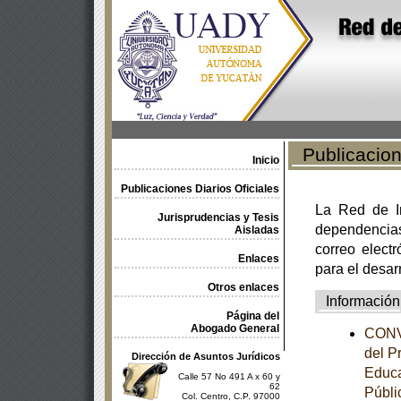
Publicacione
Inicio
Publicaciones Diarios Oficiales
La Red de In
Jurisprudencias y Tesis
dependencia
Aisladas
correo electr
Enlaces
para el desar
Otros enlaces
Información
Página del
Abogado General
CONVE
del P
Dirección de Asuntos Jurídicos
Educa
Calle 57 No 491 A x 60 y
62
Públi
Col. Centro, C.P. 97000