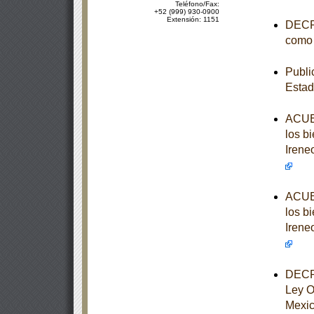
Teléfono/Fax:
+52 (999) 930-0900
Extensión: 1151
DECRE
como 
Publi
Estad
ACUER
los b
Irene
ACUER
los b
Irene
DECRE
Ley O
Mexi