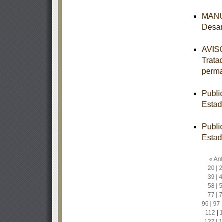
MANUA
Desar
AVISO
Trata
perm
Publi
Estad
Publi
Estad
« Ant
20
|
39
|
58
|
77
|
96
|
97
112
|
127
|