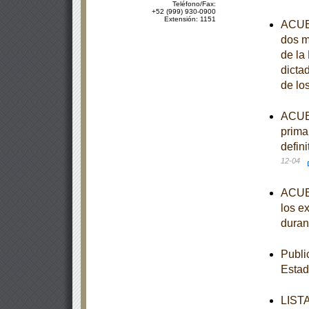
Teléfono/Fax:
+52 (999) 930-0900
Extensión: 1151
ACUER
dos m
de la
dicta
de lo
ACUER
prima
defin
12-04
ACUER
los e
duran
Publi
Estad
LISTA