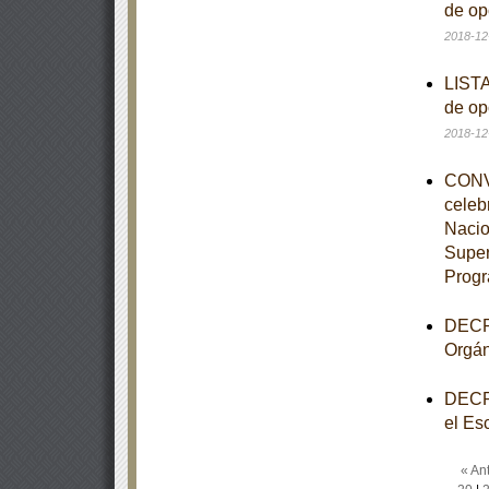
de op
2018-12
LISTA
de op
2018-12
CONVE
celeb
Nacio
Super
Progr
DECRE
Orgán
DECRE
el Es
« Ant