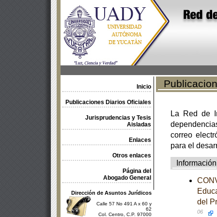
Publicacione
Inicio
Publicaciones Diarios Oficiales
La Red de In
Jurisprudencias y Tesis
dependencia
Aisladas
correo electr
Enlaces
para el desar
Otros enlaces
Información
Página del
Abogado General
CONVE
Educa
Dirección de Asuntos Jurídicos
del P
Calle 57 No 491 A x 60 y
62
06
Col. Centro, C.P. 97000